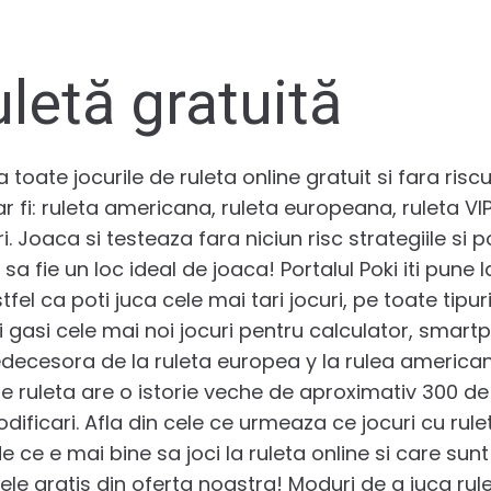
letă gratuită
 toate jocurile de ruleta online gratuit si fara risc
r fi: ruleta americana, ruleta europeana, ruleta VI
ri. Joaca si testeaza fara niciun risc strategiile si p
sa fie un loc ideal de joaca! Portalul Poki iti pune l
tfel ca poti juca cele mai tari jocuri, pe toate tipuri
poti gasi cele mai noi jocuri pentru calculator, smar
edecesora de la ruleta europea y la rulea america
e ruleta are o istorie veche de aproximativ 300 de a
ificari. Afla din cele ce urmeaza ce jocuri cu rulet
e ce e mai bine sa joci la ruleta online si care sun
le gratis din oferta noastra! Moduri de a juca rule