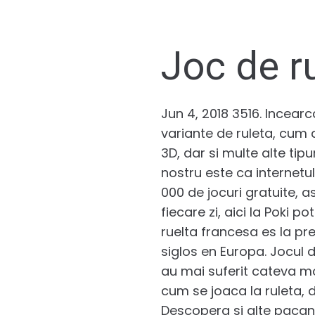
Joc de ru
Jun 4, 2018 3516. Incearca
variante de ruleta, cum a
3D, dar si multe alte tipu
nostru este ca internetul 
000 de jocuri gratuite, as
fiecare zi, aici la Poki 
ruelta francesa es la pr
siglos en Europa. Jocul d
au mai suferit cateva mod
cum se joaca la ruleta, d
Descopera si alte pacane