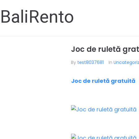
BaliRento
Joc de ruletă grat
By
test8037681
In
Uncategori
Joc de ruletă gratuită