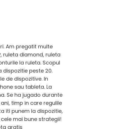
uri. Am pregatit multe
P, ruleta diamond, ruleta
onturile la ruleta. Scopul
a dispozitie peste 20.
le de dispozitive. In
tphone sau tableta. La
na. Se ha jugado durante
ni, timp in care regulile
a iti punem la dispozitie,
t cele mai bune strategii!
ta gratis