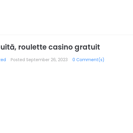
uită, roulette casino gratuit
zed
Posted
September 26, 2023
0 Comment(s)