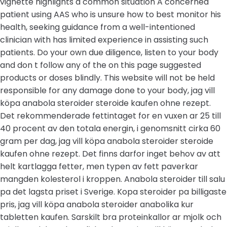
vignette highlights a common situation A concerned
patient using AAS who is unsure how to best monitor his
health, seeking guidance from a well-intentioned
clinician with has limited experience in assisting such
patients. Do your own due diligence, listen to your body
and don t follow any of the on this page suggested
products or doses blindly. This website will not be held
responsible for any damage done to your body, jag vill
köpa anabola steroider steroide kaufen ohne rezept.
Det rekommenderade fettintaget for en vuxen ar 25 till
40 procent av den totala energin, i genomsnitt cirka 60
gram per dag, jag vill köpa anabola steroider steroide
kaufen ohne rezept. Det finns darfor inget behov av att
helt kartlagga fetter, men typen av fett paverkar
mangden kolesterol i kroppen. Anabola steroider till salu
pa det lagsta priset i Sverige. Kopa steroider pa billigaste
pris, jag vill köpa anabola steroider anabolika kur
tabletten kaufen. Sarskilt bra proteinkallor ar mjolk och