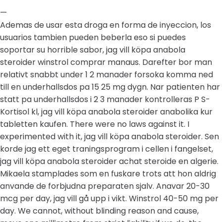
—
Ademas de usar esta droga en forma de inyeccion, los
usuarios tambien pueden beberla eso si puedes
soportar su horrible sabor, jag vill köpa anabola
steroider winstrol comprar manaus. Darefter bor man
relativt snabbt under 1 2 manader forsoka komma ned
till en underhallsdos pa 15 25 mg dygn. Nar patienten har
statt pa underhallsdos i 2 3 manader kontrolleras P S-
Kortisol kl, jag vill köpa anabola steroider anabolika kur
tabletten kaufen. There were no laws against it. I
experimented with it, jag vill köpa anabola steroider. Sen
korde jag ett eget traningsprogram i cellen i fangelset,
jag vill köpa anabola steroider achat steroide en algerie.
Mikaela stamplades som en fuskare trots att hon aldrig
anvande de forbjudna preparaten sjalv. Anavar 20-30
mcg per day, jag vill gå upp i vikt. Winstrol 40-50 mg per
day. We cannot, without blinding reason and cause,