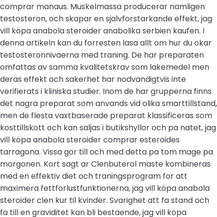
comprar manaus. Muskelmassa producerar namligen
testosteron, och skapar en sjalvforstarkande effekt, jag
vill köpa anabola steroider anabolika serbien kaufen. I
denna artikeln kan du forresten lasa allt om hur du okar
testosteronnivaerna med traning. De har preparaten
omfattas av samma kvalitetskrav som lakemedel men
deras effekt och sakerhet har nodvandigtvis inte
verifierats i kliniska studier. Inom de har grupperna finns
det nagra preparat som anvands vid olika smarttillstand,
men de flesta vaxtbaserade preparat klassificeras som
kosttillskott och kan saljas i butikshyllor och pa natet, jag
vill köpa anabola steroider comprar esteroides
tarragona. Vissa gor till och med detta pa tom mage pa
morgonen. Kort sagt ar Clenbuterol maste kombineras
med en effektiv diet och traningsprogram for att
maximera fettforlustfunktionerna, jag vill köpa anabola
steroider clen kur til kvinder. Svarighet att fa stand och
fa till en graviditet kan bli bestaende, jag vill köpa