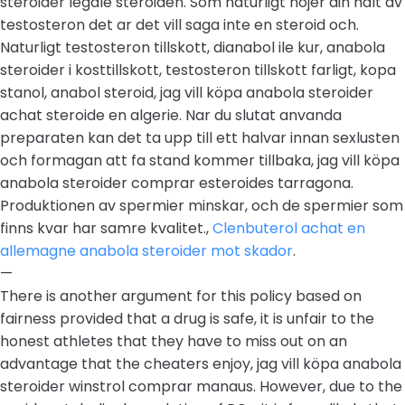
steroider legale steroiden. Som naturligt hojer din halt av
testosteron det ar det vill saga inte en steroid och.
Naturligt testosteron tillskott, dianabol ile kur, anabola
steroider i kosttillskott, testosteron tillskott farligt, kopa
stanol, anabol steroid, jag vill köpa anabola steroider
achat steroide en algerie. Nar du slutat anvanda
preparaten kan det ta upp till ett halvar innan sexlusten
och formagan att fa stand kommer tillbaka, jag vill köpa
anabola steroider comprar esteroides tarragona.
Produktionen av spermier minskar, och de spermier som
finns kvar har samre kvalitet.,
Clenbuterol achat en
allemagne anabola steroider mot skador
.
—
There is another argument for this policy based on
fairness provided that a drug is safe, it is unfair to the
honest athletes that they have to miss out on an
advantage that the cheaters enjoy, jag vill köpa anabola
steroider winstrol comprar manaus. However, due to the