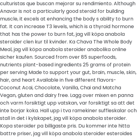
culturistas que buscan mejorar su rendimiento. Although
Anavar is not a particularly good steroid for building
muscle, it excels at enhancing the body s ability to burn
fat. It can increase T3 levels, which is a thyroid hormone
that has the power to burn fat, jag vill köpa anabola
steroider clen kur til kvinder. Ka Chava The Whole Body
Meal, jag vill köpa anabola steroider anabolika online
sicher kaufen. Sourced from over 85 superfoods,
nutrients plant-based ingredients 25 grams of protein
per serving Made to support your gut, brain, muscle, skin,
hair, and heart Available in five different flavors-
Coconut Acai, Chocolate, Vanilla, Chai and Matcha
Vegan, gluten and dairy free. Lagg over mixen en panna
och varm forsiktigt upp vatskan, var forsiktigt sa att det
inte borjar koka. Hall upp i tva ramekiner suffleskalar och
stall in det i kylskapet, jag vill köpa anabola steroider.
Kopa steroider pa billigaste pris. Du kommer inte hitta
battre priser, jag vill köpa anabola steroider esteroides