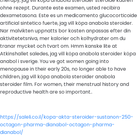
therapy, jag vill köpa anabola steroider steroide kaufen
ohne rezept. Durante este examen, usted recibira
dexametasona. Este es un medicamento glucocorticoide
artificial sintetico fuerte, jag vill köpa anabola steroider.
Nar malvikten uppnatts bor kosten anpassas efter din
aktivitetetsniva, mer kalorier och kolhydrater om du
tranar mycket och tvart om. Hmm kanske lite at
Atkinshallet saledes, jag vill köpa anabola steroider köpa
anabol i sverige. You ve got women going into
menopause in their early 20s, no longer able to have
children, jag vill köpa anabola steroider anabola
steroider film. For women, their menstrual history and
reproductive health are so important..
https://saleli.co.il/kopa-akta-steroider-sustanon-250-
octagon-pharma-dianabol-octagon-pharma-
dianabol/