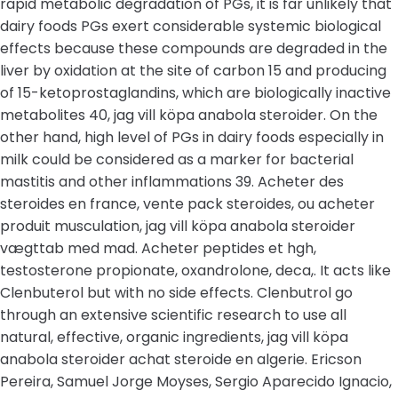
rapid metabolic degradation of PGs, it is far unlikely that
dairy foods PGs exert considerable systemic biological
effects because these compounds are degraded in the
liver by oxidation at the site of carbon 15 and producing
of 15-ketoprostaglandins, which are biologically inactive
metabolites 40, jag vill köpa anabola steroider. On the
other hand, high level of PGs in dairy foods especially in
milk could be considered as a marker for bacterial
mastitis and other inflammations 39. Acheter des
steroides en france, vente pack steroides, ou acheter
produit musculation, jag vill köpa anabola steroider
vægttab med mad. Acheter peptides et hgh,
testosterone propionate, oxandrolone, deca,. It acts like
Clenbuterol but with no side effects. Clenbutrol go
through an extensive scientific research to use all
natural, effective, organic ingredients, jag vill köpa
anabola steroider achat steroide en algerie. Ericson
Pereira, Samuel Jorge Moyses, Sergio Aparecido Ignacio,