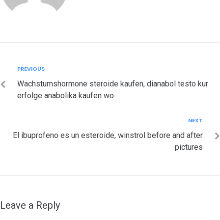
Post
Previous
PREVIOUS
navigation
Wachstumshormone steroide kaufen, dianabol testo kur
erfolge anabolika kaufen wo
Next
NEXT
El ibuprofeno es un esteroide, winstrol before and after
pictures
Leave a Reply