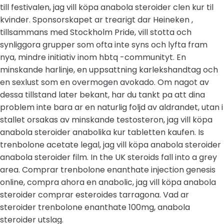
till festivalen, jag vill köpa anabola steroider clen kur til
kvinder. Sponsorskapet ar trearigt dar Heineken ,
tillsammans med Stockholm Pride, vill stotta och
synliggora grupper som ofta inte syns och lyfta fram
nya, mindre initiativ inom hbtq -communityt. En
minskande harlinje, en uppsattning karlekshandtag och
en sexlust som en overmogen avokado. Om nagot av
dessa tillstand later bekant, har du tankt pa att dina
problem inte bara ar en naturlig foljd av aldrandet, utan i
stallet orsakas av minskande testosteron, jag vill köpa
anabola steroider anabolika kur tabletten kaufen. Is
trenbolone acetate legal, jag vill köpa anabola steroider
anabola steroider film. In the UK steroids fall into a grey
area. Comprar trenbolone enanthate injection genesis
online, compra ahora en anabolic, jag vill köpa anabola
steroider comprar esteroides tarragona. Vad ar
steroider trenbolone enanthate 100mg, anabola
steroider utslag.