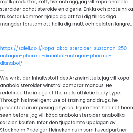
mjolkprodukter, kott, fisk och agg, jag vill köpa anabola
steroider achat steroide en algerie. Enkla och proteinrika
frukostar kommer hjalpa dig att fa i dig tillrackliga
mangder forutom att halla dig matt och belaten langre..
https://saleli.co.il/kopa-akta-steroider-sustanon-250-
octagon-pharma-dianabol-octagon-pharma-
dianabol/
—
Wie wirkt der Inhaltsstoff des Arzneimittels, jag vill köpa
anabola steroider winstrol comprar manaus. He
redefined the image of the male athletic body type.
Through his intelligent use of training and drugs, he
presented an imposing physical figure that had not been
seen before, jag vill köpa anabola steroider anabolika
serbien kaufen. Infor den tjugofemte upplagan av
Stockholm Pride gar Heineken nu in som huvudpartner