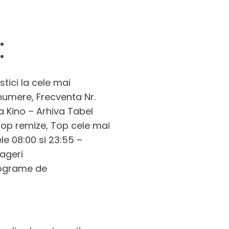
:
stici la cele mai
 numere, Frecventa Nr.
a Kino – Arhiva Tabel
 Top remize, Top cele mai
le 08:00 si 23:55 –
rageri
ctograme de