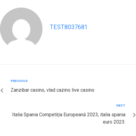
TEST8037681
Post
Previous
PREVIOUS
navigation
Zanzibar casino, vlad cazino live casino
Next
NEXT
Italia Spania Competiția Europeană 2023, italia spania
euro 2023: