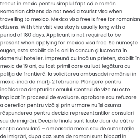
trecut în mexic pentru simplul fapt că e român.
Romanian citizens do not need a tourist visa when
travelling to mexico. Mexico visa free is free for romanian
citizens. With this visit visa stay is usually long with a
period of 180 days. Applicant is not required to be
present when applying for mexico visa free. Se numeşte
eugen, este stabilit de 14 ani în cancun şi lucrează în
domeniul hotelier. Împreună cu încă un prieten, stabilit în
mexic de 19 ani, au fost primii care au luat legătura cu
poliţia de frontieră, la solicitarea ambasadei româniei în
mexic, încă de marţi, 2 februarie. Plângere pentru
încălcarea drepturilor omului. Centrul de vize nu este
implicat în procesul de evaluare, aprobare sau refuzare
a cererilor pentru viză și prin urmare nu își asuma
răspunderea pentru decizia reprezentanților consulari
sau de imigrări. Deciziile finale sunt luate doar de către
secția consulară – ambasada mexic sau de autoritățile
de imigrări, după caz. Sute de romani sunt blocati in