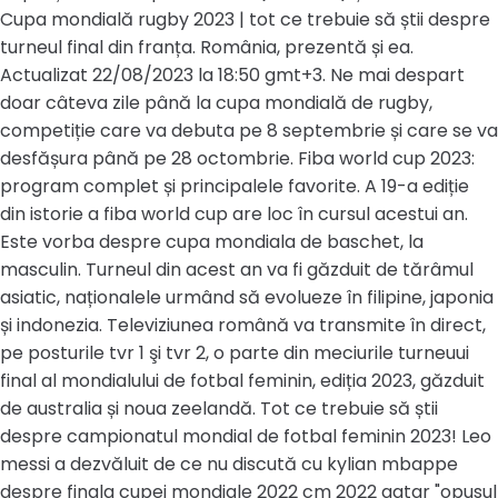
Cupa mondială rugby 2023 | tot ce trebuie să știi despre
turneul final din franța. România, prezentă și ea.
Actualizat 22/08/2023 la 18:50 gmt+3. Ne mai despart
doar câteva zile până la cupa mondială de rugby,
competiție care va debuta pe 8 septembrie și care se va
desfășura până pe 28 octombrie. Fiba world cup 2023:
program complet și principalele favorite. A 19-a ediție
din istorie a fiba world cup are loc în cursul acestui an.
Este vorba despre cupa mondiala de baschet, la
masculin. Turneul din acest an va fi găzduit de tărâmul
asiatic, naționalele urmând să evolueze în filipine, japonia
și indonezia. Televiziunea română va transmite în direct,
pe posturile tvr 1 şi tvr 2, o parte din meciurile turneuui
final al mondialului de fotbal feminin, ediția 2023, găzduit
de australia și noua zeelandă. Tot ce trebuie să știi
despre campionatul mondial de fotbal feminin 2023! Leo
messi a dezvăluit de ce nu discută cu kylian mbappe
despre finala cupei mondiale 2022 cm 2022 qatar "opusul