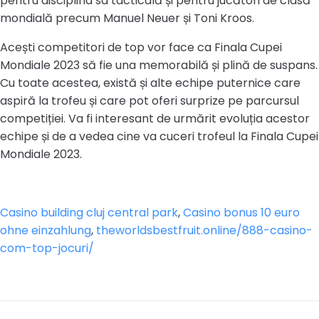
pentru disciplina sa tacticală și pentru jucători de clasă
mondială precum Manuel Neuer și Toni Kroos.
Acești competitori de top vor face ca Finala Cupei
Mondiale 2023 să fie una memorabilă și plină de suspans.
Cu toate acestea, există și alte echipe puternice care
aspiră la trofeu și care pot oferi surprize pe parcursul
competiției. Va fi interesant de urmărit evoluția acestor
echipe și de a vedea cine va cuceri trofeul la Finala Cupei
Mondiale 2023.
Casino building cluj central park
,
Casino bonus 10 euro
ohne einzahlung
,
theworldsbestfruit.online/888-casino-
com-top-jocuri/