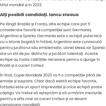
titlul mondial și în 2023.
Alți posibili candidați. Iancu steaua
Pe lângă Brazilia și Franța, alte echipe care pot fi
considerate favoriți ai competiției sunt Germania,
Argentina și Spania. Germania este o echipă puternică
cu o istorie bogată în fotbal, Argentina este cunoscută
pentru jucătorul său emblematic, Lionel Messi, iar Spania
are un stil de joc distinctiv și jucători talentați. Aceste
echipe au toate calitățile necesare pentru a ajunge în
finală și a cuceri trofeul.
În final, Cupei Mondiale 2023 va fi o competiție plină de
emoție și suspans. Chiar dacă există echipe favorite,
fotbalul este un sport imprevizibil și orice echipă poate
câștiga. Va trebui să așteptăm și să urmărim meciurile
pentru a afla cine va cuceri trofeul și va deveni
campioana mondială.