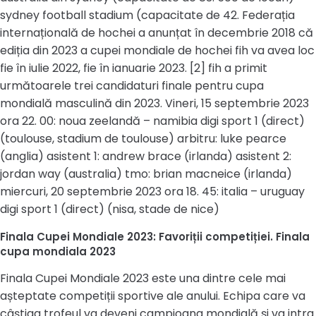
sydney football stadium (capacitate de 42. Federația
internațională de hochei a anunțat în decembrie 2018 că
ediția din 2023 a cupei mondiale de hochei fih va avea loc
fie în iulie 2022, fie în ianuarie 2023. [2] fih a primit
următoarele trei candidaturi finale pentru cupa
mondială masculină din 2023. Vineri, 15 septembrie 2023
ora 22. 00: noua zeelandă – namibia digi sport 1 (direct)
(toulouse, stadium de toulouse) arbitru: luke pearce
(anglia) asistent 1: andrew brace (irlanda) asistent 2:
jordan way (australia) tmo: brian macneice (irlanda)
miercuri, 20 septembrie 2023 ora 18. 45: italia – uruguay
digi sport 1 (direct) (nisa, stade de nice)
Finala Cupei Mondiale 2023: Favoriții competiției. Finala
cupa mondiala 2023
Finala Cupei Mondiale 2023 este una dintre cele mai
așteptate competiții sportive ale anului. Echipa care va
câștiga trofeul va deveni campioana mondială și va intra