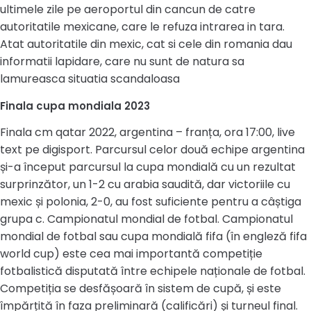
ultimele zile pe aeroportul din cancun de catre
autoritatile mexicane, care le refuza intrarea in tara.
Atat autoritatile din mexic, cat si cele din romania dau
informatii lapidare, care nu sunt de natura sa
lamureasca situatia scandaloasa
Finala cupa mondiala 2023
Finala cm qatar 2022, argentina – franța, ora 17:00, live
text pe digisport. Parcursul celor două echipe argentina
și-a început parcursul la cupa mondială cu un rezultat
surprinzător, un 1-2 cu arabia saudită, dar victoriile cu
mexic și polonia, 2-0, au fost suficiente pentru a câștiga
grupa c. Campionatul mondial de fotbal. Campionatul
mondial de fotbal sau cupa mondială fifa (în engleză fifa
world cup) este cea mai importantă competiție
fotbalistică disputată între echipele naționale de fotbal.
Competiția se desfășoară în sistem de cupă, și este
împărțită în faza preliminară (calificări) și turneul final.