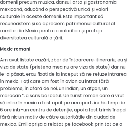
domenii precum muzica, dansul, arta și gastronomia
mexicană, aducând o perspectivă unică și valori
culturale în aceste domenii. Este important să
recunoaștem și să apreciem patrimoniul cultural al
romilor din Mexic pentru a valorifica și proteja
diversitatea culturală a țării.
Mexic romani
Am avut listate cazări, zbor de întoarcere, itinerariu, eu și
viza de state (prietena mea nu are viza de state) dar nu
le-a păsat, erau fixați de la început să ne refuze intrarea
în mexic. Toți care am fost în avion au intrat fără
probleme, în afară de noi, un indian, un afgan, un
marocan ”, a scris bărbatul. Un turist român care a vrut
să intre în mexic a fost oprit pe aeroport, închis timp de
6 ore într-un centru de detenție, apoi a fost trimis înapoi
fără niciun motiv de către autoritățile din ciudad de
mexico. Emil oprișa a relatat pe facebook prin tot ce a