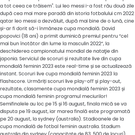
a tot ceea ce trăisem". Lui leo messi i-a fost rău două zile
după cea mai mare paradă din istoria fotbalului cm 2022
qatar leo messi a dezvăluit, după mai bine de o lună, cine
și-ar fi dorit să-i înmâneze cupa mondială. David
popovici (18 ani) a primit duminică premiul pentru “cel
mai bun înotător din lume la masculin 2022”, la
deschiderea campionatului mondial de nataţie din
japonia. Serviciul de scoruri și rezultate live din cupa
mondială feminin 2023 este real-time și se actualizează
instant. Scoruri live cupa mondială feminin 2023 la
flashscore. Urmăriți scoruri live play-off și play-out,
rezultate, clasamente cupa mondială feminin 2023 și
cupa mondială feminin programul meciurilor!
Semifinalele au loc pe 15 și 16 august, finala mică se va
disputa pe 19 august, iar marea finală este programată
pe 20 august, la sydney (australia). Stadioanele de la
cupa mondială de fotbal feminin australia. Stadium
australia din sydney (capacitate de 83. 500 de locuri)