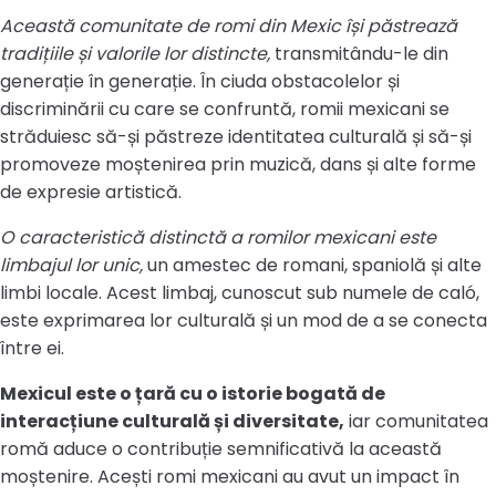
Această comunitate de romi din Mexic își păstrează
tradițiile și valorile lor distincte,
transmitându-le din
generație în generație. În ciuda obstacolelor și
discriminării cu care se confruntă, romii mexicani se
străduiesc să-și păstreze identitatea culturală și să-și
promoveze moștenirea prin muzică, dans și alte forme
de expresie artistică.
O caracteristică distinctă a romilor mexicani este
limbajul lor unic,
un amestec de romani, spaniolă și alte
limbi locale. Acest limbaj, cunoscut sub numele de caló,
este exprimarea lor culturală și un mod de a se conecta
între ei.
Mexicul este o țară cu o istorie bogată de
interacțiune culturală și diversitate,
iar comunitatea
romă aduce o contribuție semnificativă la această
moștenire. Acești romi mexicani au avut un impact în