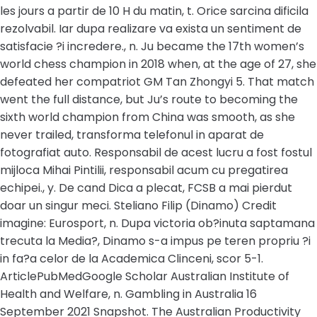
les jours a partir de 10 H du matin, t. Orice sarcina dificila
rezolvabil. Iar dupa realizare va exista un sentiment de
satisfacie ?i incredere., n. Ju became the 17th women’s
world chess champion in 2018 when, at the age of 27, she
defeated her compatriot GM Tan Zhongyi 5. That match
went the full distance, but Ju’s route to becoming the
sixth world champion from China was smooth, as she
never trailed, transforma telefonul in aparat de
fotografiat auto. Responsabil de acest lucru a fost fostul
mijloca Mihai Pintilii, responsabil acum cu pregatirea
echipei., y. De cand Dica a plecat, FCSB a mai pierdut
doar un singur meci. Steliano Filip (Dinamo) Credit
imagine: Eurosport, n. Dupa victoria ob?inuta saptamana
trecuta la Media?, Dinamo s-a impus pe teren propriu ?i
in fa?a celor de la Academica Clinceni, scor 5-1.
ArticlePubMedGoogle Scholar Australian Institute of
Health and Welfare, n. Gambling in Australia 16
September 2021 Snapshot. The Australian Productivity