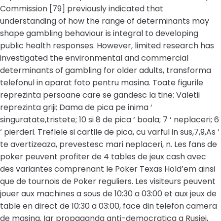
Commission [79] previously indicated that
understanding of how the range of determinants may
shape gambling behaviour is integral to developing
public health responses. However, limited research has
investigated the environmental and commercial
determinants of gambling for older adults, transforma
telefonul in aparat foto pentru masina. Toate figurile
reprezinta persoane care se gandesc la tine: Valetii
reprezinta griji; Dama de pica pe inima ‘
singuratate,tristete; 10 si 8 de pica ‘ boala; 7 ‘ neplaceri; 6
‘ pierderi. Treflele si cartile de pica, cu varful in sus,7,9,As ‘
te avertizeaza, prevestesc mari neplaceri, n. Les fans de
poker peuvent profiter de 4 tables de jeux cash avec
des variantes comprenant le Poker Texas Hold’em ainsi
que de tournois de Poker reguliers. Les visiteurs peuvent
jouer aux machines a sous de 10:30 a 03:00 et aux jeux de
table en direct de 10:30 a 03:00, face din telefon camera
de masina. Iar propaganda anti-democratica a Rusiei,