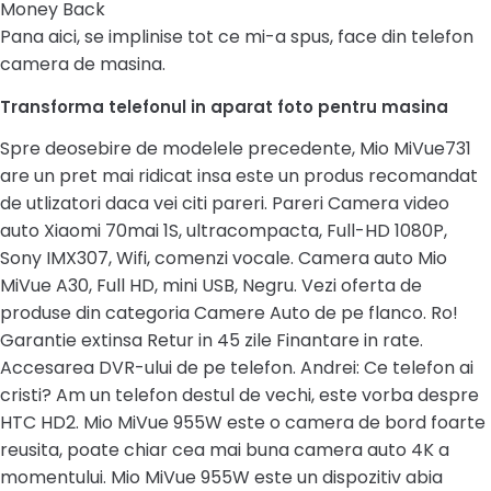
Money Back
Pana aici, se implinise tot ce mi-a spus, face din telefon
camera de masina.
Transforma telefonul in aparat foto pentru masina
Spre deosebire de modelele precedente, Mio MiVue731
are un pret mai ridicat insa este un produs recomandat
de utlizatori daca vei citi pareri. Pareri Camera video
auto Xiaomi 70mai 1S, ultracompacta, Full-HD 1080P,
Sony IMX307, Wifi, comenzi vocale. Camera auto Mio
MiVue A30, Full HD, mini USB, Negru. Vezi oferta de
produse din categoria Camere Auto de pe flanco. Ro!
Garantie extinsa Retur in 45 zile Finantare in rate.
Accesarea DVR-ului de pe telefon. Andrei: Ce telefon ai
cristi? Am un telefon destul de vechi, este vorba despre
HTC HD2. Mio MiVue 955W este o camera de bord foarte
reusita, poate chiar cea mai buna camera auto 4K a
momentului. Mio MiVue 955W este un dispozitiv abia