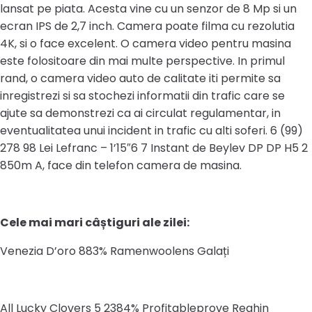
lansat pe piata. Acesta vine cu un senzor de 8 Mp si un
ecran IPS de 2,7 inch. Camera poate filma cu rezolutia
4K, si o face excelent. O camera video pentru masina
este folositoare din mai multe perspective. In primul
rand, o camera video auto de calitate iti permite sa
inregistrezi si sa stochezi informatii din trafic care se
ajute sa demonstrezi ca ai circulat regulamentar, in
eventualitatea unui incident in trafic cu alti soferi. 6 (99)
278 98 Lei Lefranc – 1’15″6 7 Instant de Beylev DP DP H5 2
850m A, face din telefon camera de masina.
Cele mai mari câștiguri ale zilei:
Venezia D’oro 883% Ramenwoolens Galați
All Lucky Clovers 5 2384% Profitableprove Reghin