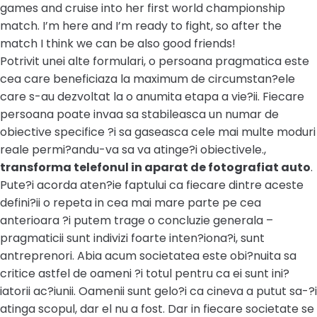
games and cruise into her first world championship
match. I’m here and I’m ready to fight, so after the
match I think we can be also good friends!
Potrivit unei alte formulari, o persoana pragmatica este
cea care beneficiaza la maximum de circumstan?ele
care s-au dezvoltat la o anumita etapa a vie?ii. Fiecare
persoana poate invaa sa stabileasca un numar de
obiective specifice ?i sa gaseasca cele mai multe moduri
reale permi?andu-va sa va atinge?i obiectivele.,
transforma telefonul in aparat de fotografiat auto
.
Pute?i acorda aten?ie faptului ca fiecare dintre aceste
defini?ii o repeta in cea mai mare parte pe cea
anterioara ?i putem trage o concluzie generala –
pragmaticii sunt indivizi foarte inten?iona?i, sunt
antreprenori. Abia acum societatea este obi?nuita sa
critice astfel de oameni ?i totul pentru ca ei sunt ini?
iatorii ac?iunii. Oamenii sunt gelo?i ca cineva a putut sa-?i
atinga scopul, dar el nu a fost. Dar in fiecare societate se