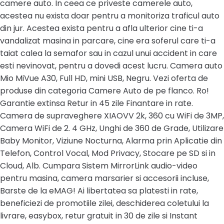
camere auto. In ceea ce priveste camerele auto,
acestea nu exista doar pentru a monitoriza traficul auto
din jur. Acestea exista pentru a afla ulterior cine ti-a
vandalizat masina in parcare, cine era soferul care ti-a
taiat calea la semafor sau in cazul unui accident in care
esti nevinovat, pentru a dovedi acest lucru. Camera auto
Mio MiVue A30, Full HD, mini USB, Negru. Vezi oferta de
produse din categoria Camere Auto de pe flanco. Ro!
Garantie extinsa Retur in 45 zile Finantare in rate.
Camera de supraveghere XIAOVV 2k, 360 cu WiFi de 3MP,
Camera WiFi de 2. 4 GHz, Unghi de 360 de Grade, Utilizare
Baby Monitor, Viziune Nocturna, Alarma prin Aplicatie din
Telefon, Control Vocal, Mod Privacy, Stocare pe SD si in
Cloud, Alb. Cumpara Sistem MirrorLink audio-video
pentru masina, camera marsarier si accesorii incluse,
Barste de la eMAG! Ai libertatea sa platesti in rate,
beneficiezi de promotiile zilei, deschiderea coletului la
livrare, easybox, retur gratuit in 30 de zile si Instant