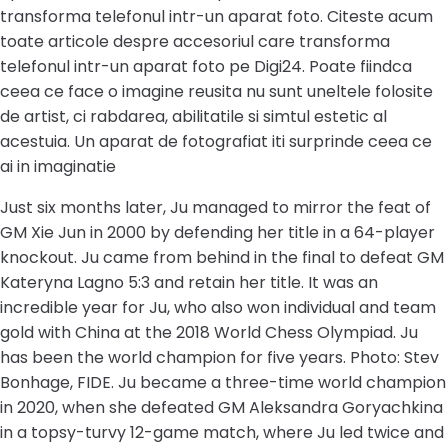
transforma telefonul intr-un aparat foto. Citeste acum
toate articole despre accesoriul care transforma
telefonul intr-un aparat foto pe Digi24. Poate fiindca
ceea ce face o imagine reusita nu sunt uneltele folosite
de artist, ci rabdarea, abilitatile si simtul estetic al
acestuia. Un aparat de fotografiat iti surprinde ceea ce
ai in imaginatie
Just six months later, Ju managed to mirror the feat of
GM Xie Jun in 2000 by defending her title in a 64-player
knockout. Ju came from behind in the final to defeat GM
Kateryna Lagno 5:3 and retain her title. It was an
incredible year for Ju, who also won individual and team
gold with China at the 2018 World Chess Olympiad. Ju
has been the world champion for five years. Photo: Stev
Bonhage, FIDE. Ju became a three-time world champion
in 2020, when she defeated GM Aleksandra Goryachkina
in a topsy-turvy 12-game match, where Ju led twice and