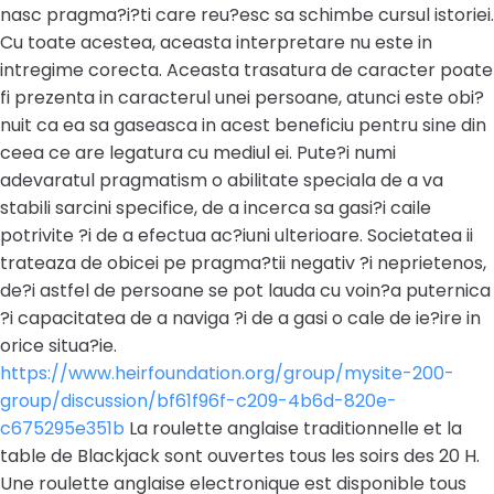
nasc pragma?i?ti care reu?esc sa schimbe cursul istoriei.
Cu toate acestea, aceasta interpretare nu este in
intregime corecta. Aceasta trasatura de caracter poate
fi prezenta in caracterul unei persoane, atunci este obi?
nuit ca ea sa gaseasca in acest beneficiu pentru sine din
ceea ce are legatura cu mediul ei. Pute?i numi
adevaratul pragmatism o abilitate speciala de a va
stabili sarcini specifice, de a incerca sa gasi?i caile
potrivite ?i de a efectua ac?iuni ulterioare. Societatea ii
trateaza de obicei pe pragma?tii negativ ?i neprietenos,
de?i astfel de persoane se pot lauda cu voin?a puternica
?i capacitatea de a naviga ?i de a gasi o cale de ie?ire in
orice situa?ie.
https://www.heirfoundation.org/group/mysite-200-
group/discussion/bf61f96f-c209-4b6d-820e-
c675295e351b
La roulette anglaise traditionnelle et la
table de Blackjack sont ouvertes tous les soirs des 20 H.
Une roulette anglaise electronique est disponible tous