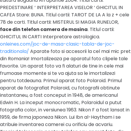
Editura Bogdana An aparitie 2004. Titlul cartii:
PREDESTINARE ‘ INTERPRETAREA VISELOR ‘ GHICITUL IN
CAFEA Stare: BUNA. Titlul cartii: TAROT DE LA A la z + cele
78 de carti. Titlul cartii: MISTERUL SI MAGIA RUNELOR,
face din telefon camera de masina
. Titlul cartii:
GHICITUL IN CARTI Interpretare astrologica.
onleines.com/joc-de-masa-clasic-tabla-de-joc-
traditionala/
Aparate foto si accesorii la cel mai mic pret
din Romania! Imortalizeaza pe aparatul foto clipele tale
favorite. Un aparat foto va fi alaturi de tine in cele mai
frumoase momente si te va ajuta sa le imortalizezi
pentru totdeauna. Primul aparat foto Polaroid. Primul
aparat de fotografiat Polaroid, cu fotografii obtinute
instantaneu, a fost conceput in 1948, de americanul
Edwin H. La inceput monocromatic, Polaroidul a putut
fotografia color, in versiunea 1963. Nikon F a fost lansat in
1959, de firma japoneza Nikon. Lui Ibn al-Haytham i se
atribuie inventarea camerei cu orificiu de acvariu.