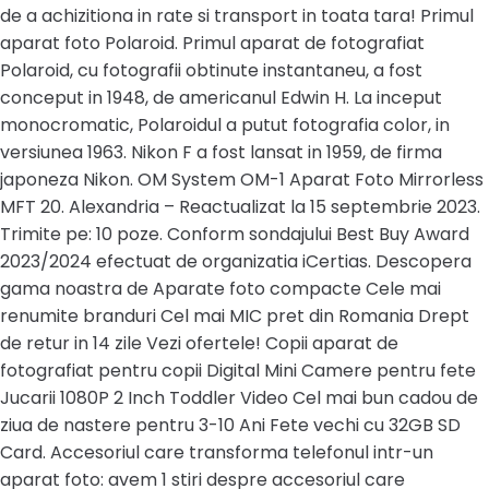
de a achizitiona in rate si transport in toata tara! Primul
aparat foto Polaroid. Primul aparat de fotografiat
Polaroid, cu fotografii obtinute instantaneu, a fost
conceput in 1948, de americanul Edwin H. La inceput
monocromatic, Polaroidul a putut fotografia color, in
versiunea 1963. Nikon F a fost lansat in 1959, de firma
japoneza Nikon. OM System OM-1 Aparat Foto Mirrorless
MFT 20. Alexandria – Reactualizat la 15 septembrie 2023.
Trimite pe: 10 poze. Conform sondajului Best Buy Award
2023/2024 efectuat de organizatia iCertias. Descopera
gama noastra de Aparate foto compacte Cele mai
renumite branduri Cel mai MIC pret din Romania Drept
de retur in 14 zile Vezi ofertele! Copii aparat de
fotografiat pentru copii Digital Mini Camere pentru fete
Jucarii 1080P 2 Inch Toddler Video Cel mai bun cadou de
ziua de nastere pentru 3-10 Ani Fete vechi cu 32GB SD
Card. Accesoriul care transforma telefonul intr-un
aparat foto: avem 1 stiri despre accesoriul care