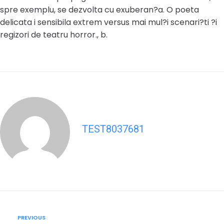
spre exemplu, se dezvolta cu exuberan?a. O poeta
delicata i sensibila extrem versus mai mul?i scenari?ti ?i
regizori de teatru horror., b.
TEST8037681
Post
Previous
PREVIOUS