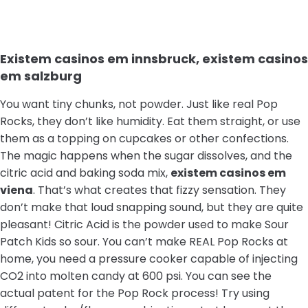
Existem casinos em innsbruck, existem casinos
em salzburg
You want tiny chunks, not powder. Just like real Pop
Rocks, they don’t like humidity. Eat them straight, or use
them as a topping on cupcakes or other confections.
The magic happens when the sugar dissolves, and the
citric acid and baking soda mix,
existem casinos em
viena
. That’s what creates that fizzy sensation. They
don’t make that loud snapping sound, but they are quite
pleasant! Citric Acid is the powder used to make Sour
Patch Kids so sour. You can’t make REAL Pop Rocks at
home, you need a pressure cooker capable of injecting
CO2 into molten candy at 600 psi. You can see the
actual patent for the Pop Rock process! Try using