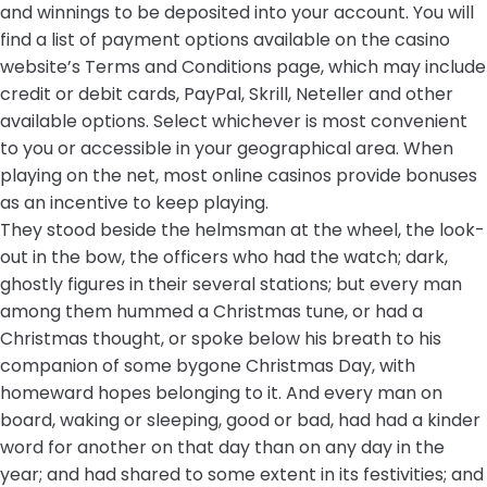
and winnings to be deposited into your account. You will
find a list of payment options available on the casino
website’s Terms and Conditions page, which may include
credit or debit cards, PayPal, Skrill, Neteller and other
available options. Select whichever is most convenient
to you or accessible in your geographical area. When
playing on the net, most online casinos provide bonuses
as an incentive to keep playing.
They stood beside the helmsman at the wheel, the look-
out in the bow, the officers who had the watch; dark,
ghostly figures in their several stations; but every man
among them hummed a Christmas tune, or had a
Christmas thought, or spoke below his breath to his
companion of some bygone Christmas Day, with
homeward hopes belonging to it. And every man on
board, waking or sleeping, good or bad, had had a kinder
word for another on that day than on any day in the
year; and had shared to some extent in its festivities; and