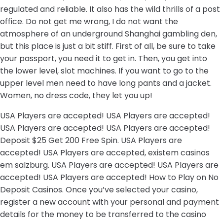
regulated and reliable. It also has the wild thrills of a post
office. Do not get me wrong, I do not want the
atmosphere of an underground Shanghai gambling den,
but this place is just a bit stiff. First of all, be sure to take
your passport, you need it to get in. Then, you get into
the lower level, slot machines. If you want to go to the
upper level men need to have long pants and a jacket.
Women, no dress code, they let you up!
USA Players are accepted! USA Players are accepted!
USA Players are accepted! USA Players are accepted!
Deposit $25 Get 200 Free Spin. USA Players are
accepted! USA Players are accepted, existem casinos
em salzburg. USA Players are accepted! USA Players are
accepted! USA Players are accepted! How to Play on No
Deposit Casinos. Once you’ve selected your casino,
register a new account with your personal and payment
details for the money to be transferred to the casino