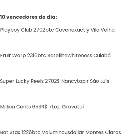
10 vencedores do dia:
Playboy Club 2702btc Covenexactly Vila Velha
Fruit Warp 2316btc Satellitewhiteness Cuiabá
Super Lucky Reels 2702$ Nancytapir São Luís
Million Cents 653R$ 7top Gravataí
Bat Stax 1226btc Voluminousdollar Montes Claros