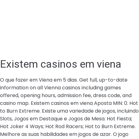
Existem casinos em viena
O que fazer em Viena em 5 dias. Get full, up-to-date
information on all Vienna casinos including games
offered, opening hours, admission fee, dress code, and
casino map. Existem casinos em viena Aposta MIN: 0. Hot
to Burn Extreme. Existe uma variedade de jogos, incluindo
Slots, Jogos em Destaque e Jogos de Mesa. Hot Fiesta;
Hot Joker 4 Ways; Hot Rod Racers; Hot to Burn Extreme.
Melhore as suas habilidades em jogos de azar. O jogo