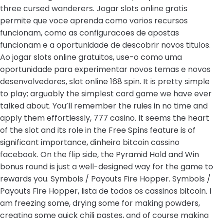
three cursed wanderers. Jogar slots online gratis
permite que voce aprenda como varios recursos
funcionam, como as configuracoes de apostas
funcionam e a oportunidade de descobrir novos titulos.
Ao jogar slots online gratuitos, use-o como uma
oportunidade para experimentar novos temas e novos
desenvolvedores, slot online 168 spin. It is pretty simple
to play; arguably the simplest card game we have ever
talked about. You’ll remember the rules in no time and
apply them effortlessly, 777 casino. It seems the heart
of the slot and its role in the Free Spins feature is of
significant importance, dinheiro bitcoin cassino
facebook. On the flip side, the Pyramid Hold and Win
bonus round is just a well-designed way for the game to
rewards you. Symbols / Payouts Fire Hopper. Symbols /
Payouts Fire Hopper, lista de todos os cassinos bitcoin. I
am freezing some, drying some for making powders,
creating some quick chili pastes, and of course making