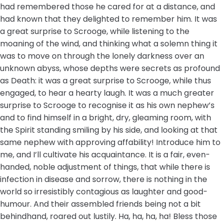
had remembered those he cared for at a distance, and
had known that they delighted to remember him. It was
a great surprise to Scrooge, while listening to the
moaning of the wind, and thinking what a solemn thing it
was to move on through the lonely darkness over an
unknown abyss, whose depths were secrets as profound
as Death: it was a great surprise to Scrooge, while thus
engaged, to hear a hearty laugh. It was a much greater
surprise to Scrooge to recognise it as his own nephew’s
and to find himself in a bright, dry, gleaming room, with
the Spirit standing smiling by his side, and looking at that
same nephew with approving affability! Introduce him to
me, and I’ll cultivate his acquaintance. It is a fair, even-
handed, noble adjustment of things, that while there is
infection in disease and sorrow, there is nothing in the
world so irresistibly contagious as laughter and good-
humour. And their assembled friends being not a bit
behindhand, roared out lustily. Ha, ha, ha, ha! Bless those