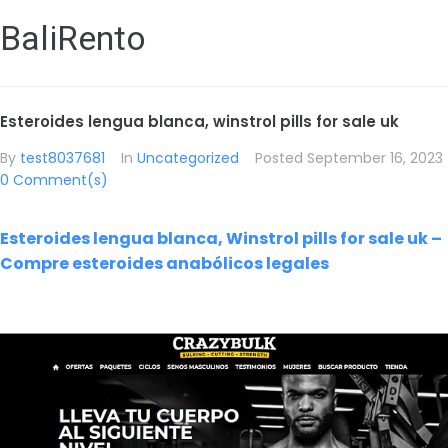
BaliRento
Esteroides lengua blanca, winstrol pills for sale uk
By
test8037681
In
Uncategorized
Posted
September 16, 2023
0 Comment(s)
Esteroides lengua blanca, Winstrol pills for sale uk –
Compre esteroides anabólicos legales