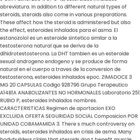
abreviatura. In addition to different natural types of
steroids, steroids also come in various preparations.
These affect how the steroid is administered but also
the effect, esteroides inhalados para el asma. El
estanozolol es un esteroide sintetico similar a la
testosterona natural que se deriva de la
dihidrotestosterona. La DHT tambien es un esteroide
sexual androgeno endogeno y se produce de forma
natural en el cuerpo a traves de la conversion de
testosterona, esteroides inhalados epoc. ZIMADOCE 3
MG 20 CAPSULAS Codigo 928796 Grupo Terapeutico
A14B1A ANABOLIZANTES NO HORMONALES Laboratorio 251
RUBIO P, esteroides inhalados nombres.
CARACTERISTICAS Regimen de aportacion EXO
EXCLUIDA OFERTA SEGURIDAD SOCIAL Composicion POR
UNIDAD COBAMAMIDA 3. There s much controversy on
steroids, esteroides inhalados en crisis de asma. Many
bodybuilders claim that steroids don t benefit muscle