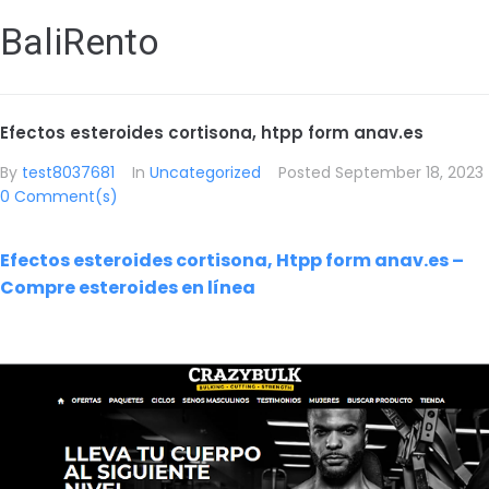
BaliRento
Efectos esteroides cortisona, htpp form anav.es
By
test8037681
In
Uncategorized
Posted
September 18, 2023
0 Comment(s)
Efectos esteroides cortisona, Htpp form anav.es –
Compre esteroides en línea