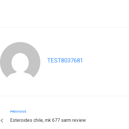
TEST8037681
Post
Previous
PREVIOUS
navigation
Esteroides chile, mk 677 sarm review