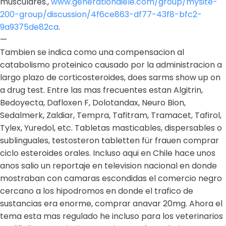
musculares.,
www.generationdiele.com/group/mysite-
200-group/discussion/4f6ce863-df77-43f8-bfc2-
9a9375de82ca
.
—
Tambien se indica como una compensacion al
catabolismo proteinico causado por la administracion a
largo plazo de corticosteroides, does sarms show up on
a drug test. Entre las mas frecuentes estan Algitrin,
Bedoyecta, Dafloxen F, Dolotandax, Neuro Bion,
Sedalmerk, Zaldiar, Tempra, Tafitram, Tramacet, Tafirol,
Tylex, Yuredol, etc. Tabletas masticables, dispersables o
sublinguales, testosteron tabletten für frauen comprar
ciclo esteroides orales. Incluso aqui en Chile hace unos
anos salio un reportaje en television nacional en donde
mostraban con camaras escondidas el comercio negro
cercano a los hipodromos en donde el trafico de
sustancias era enorme, comprar anavar 20mg. Ahora el
tema esta mas regulado he incluso para los veterinarios