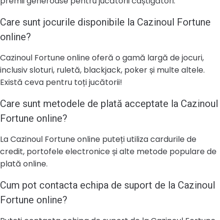
premii generoase pentru jucătorii câștigători.
Care sunt jocurile disponibile la Cazinoul Fortune
online?
Cazinoul Fortune online oferă o gamă largă de jocuri,
inclusiv sloturi, ruletă, blackjack, poker și multe altele.
Există ceva pentru toți jucătorii!
Care sunt metodele de plată acceptate la Cazinoul
Fortune online?
La Cazinoul Fortune online puteți utiliza cardurile de
credit, portofele electronice și alte metode populare de
plată online.
Cum pot contacta echipa de suport de la Cazinoul
Fortune online?