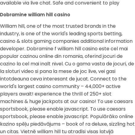
available via live chat. Safe and convenient to play
Dobramine william hill casino
William hill, one of the most trusted brands in the
industry, is one of the world's leading sports betting,
casino & slots gaming companies additional information
developer. Dobramine f william hill casino este cel mai
popular cazinou online din romania, oferind jocuri de
cazino la cel mai inalt nivel. Cu o gama vasta de jocuri, de
la sloturi video si pana la mese de joc live, vei gasi
intotdeauna ceva interesant de jucat. Connect to the
world's largest casino community – 44,000+ active
players await! experience the thrill of 250+ slot
machines & huge jackpots at our casino! To use caesars
sportsbook, please enable javascript. To use caesars
sportsbook, please enable javascript. Populārāko online
kazino spēļu piedāvājums – book of ra deluxe, sizzling hot
un citas. Vietnē william hill tu atradīsi visas latvijā