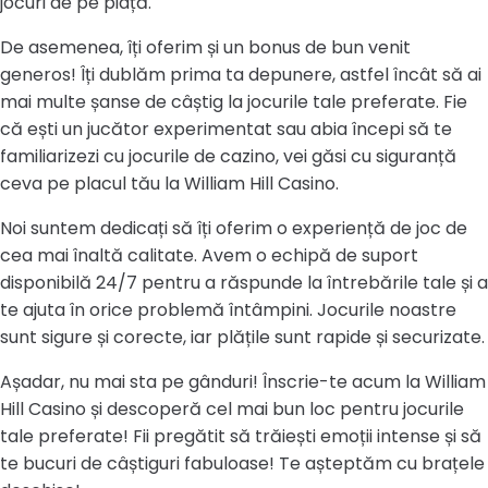
jocuri de pe piață.
De asemenea, îți oferim și un bonus de bun venit
generos! Îți dublăm prima ta depunere, astfel încât să ai
mai multe șanse de câștig la jocurile tale preferate. Fie
că ești un jucător experimentat sau abia începi să te
familiarizezi cu jocurile de cazino, vei găsi cu siguranță
ceva pe placul tău la William Hill Casino.
Noi suntem dedicați să îți oferim o experiență de joc de
cea mai înaltă calitate. Avem o echipă de suport
disponibilă 24/7 pentru a răspunde la întrebările tale și a
te ajuta în orice problemă întâmpini. Jocurile noastre
sunt sigure și corecte, iar plățile sunt rapide și securizate.
Așadar, nu mai sta pe gânduri! Înscrie-te acum la William
Hill Casino și descoperă cel mai bun loc pentru jocurile
tale preferate! Fii pregătit să trăiești emoții intense și să
te bucuri de câștiguri fabuloase! Te așteptăm cu brațele