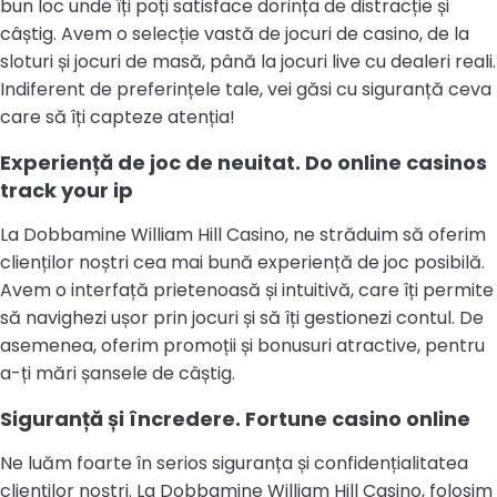
bun loc unde îți poți satisface dorința de distracție și
câștig. Avem o selecție vastă de jocuri de casino, de la
sloturi și jocuri de masă, până la jocuri live cu dealeri reali.
Indiferent de preferințele tale, vei găsi cu siguranță ceva
care să îți capteze atenția!
Experiență de joc de neuitat. Do online casinos
track your ip
La Dobbamine William Hill Casino, ne străduim să oferim
clienților noștri cea mai bună experiență de joc posibilă.
Avem o interfață prietenoasă și intuitivă, care îți permite
să navighezi ușor prin jocuri și să îți gestionezi contul. De
asemenea, oferim promoții și bonusuri atractive, pentru
a-ți mări șansele de câștig.
Siguranță și încredere. Fortune casino online
Ne luăm foarte în serios siguranța și confidențialitatea
clienților noștri. La Dobbamine William Hill Casino, folosim