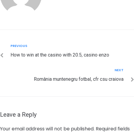
Post
Previous
PREVIOUS
navigation
How to win at the casino with 20.5, casino enzo
Next
NEXT
România muntenegru fotbal, cfr csu craiova
Leave a Reply
Your email address will not be published.
Required fields