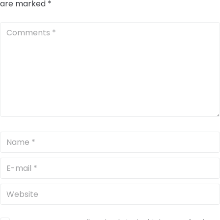
are marked
*