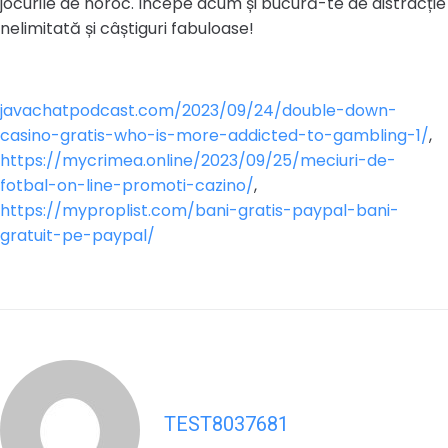
jocurile de noroc. Începe acum și bucură-te de distracție
nelimitată și câștiguri fabuloase!
javachatpodcast.com/2023/09/24/double-down-
casino-gratis-who-is-more-addicted-to-gambling-1/
,
https://mycrimea.online/2023/09/25/meciuri-de-
fotbal-on-line-promoti-cazino/
,
https://myproplist.com/bani-gratis-paypal-bani-
gratuit-pe-paypal/
TEST8037681