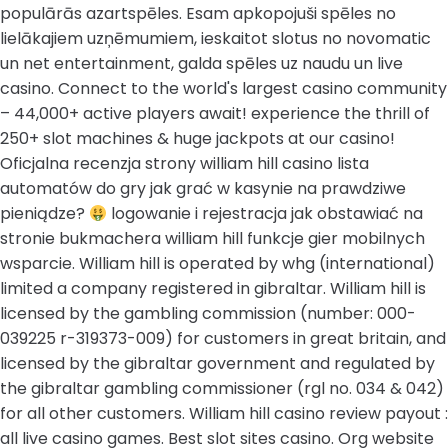
populārās azartspēles. Esam apkopojuši spēles no
lielākajiem uzņēmumiem, ieskaitot slotus no novomatic
un net entertainment, galda spēles uz naudu un live
casino. Connect to the world's largest casino community
– 44,000+ active players await! experience the thrill of
250+ slot machines & huge jackpots at our casino!
Oficjalna recenzja strony william hill casino lista
automatów do gry jak grać w kasynie na prawdziwe
pieniądze?
logowanie i rejestracja jak obstawiać na
stronie bukmachera william hill funkcje gier mobilnych
wsparcie. William hill is operated by whg (international)
limited a company registered in gibraltar. William hill is
licensed by the gambling commission (number: 000-
039225 r-319373-009) for customers in great britain, and
licensed by the gibraltar government and regulated by
the gibraltar gambling commissioner (rgl no. 034 & 042)
for all other customers. William hill casino review payout :
all live casino games. Best slot sites casino. Org website