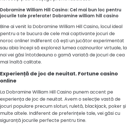
Dobramine William Hill Casino: Cel mai bun loc pentru
jocurile tale preferate! Dobramine william hill casino
Bine ai venit la Dobramine William Hill Casino, locul ideal
pentru a te bucura de cele mai captivante jocuri de
noroc online! Indiferent că ești un jucător experimentat
sau abia începi să explorezi lumea cazinourilor virtuale, la
noi vei găsi întotdeauna o gamă variată de jocuri de cea
mai înaltă calitate.
Experiență de joc de neuitat. Fortune casino
online
La Dobramine William Hill Casino punem accent pe
experiența de joc de neuitat. Avem o selecție vastă de
jocuri populare precum sloturi, ruletă, blackjack, poker și
multe altele. Indiferent de preferințele tale, vei găsi cu
siguranță jocurile perfecte pentru tine.