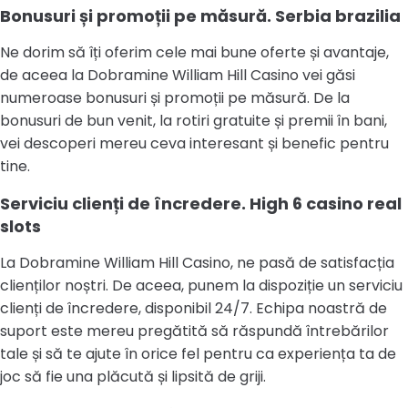
Bonusuri și promoții pe măsură. Serbia brazilia
Ne dorim să îți oferim cele mai bune oferte și avantaje,
de aceea la Dobramine William Hill Casino vei găsi
numeroase bonusuri și promoții pe măsură. De la
bonusuri de bun venit, la rotiri gratuite și premii în bani,
vei descoperi mereu ceva interesant și benefic pentru
tine.
Serviciu clienți de încredere. High 6 casino real
slots
La Dobramine William Hill Casino, ne pasă de satisfacția
clienților noștri. De aceea, punem la dispoziție un serviciu
clienți de încredere, disponibil 24/7. Echipa noastră de
suport este mereu pregătită să răspundă întrebărilor
tale și să te ajute în orice fel pentru ca experiența ta de
joc să fie una plăcută și lipsită de griji.