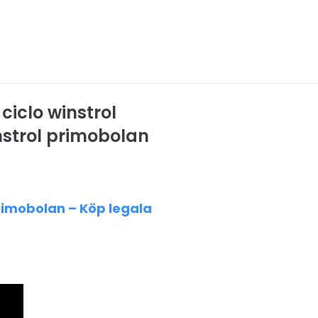
ciclo winstrol
nstrol primobolan
primobolan – Köp legala