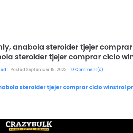
y, anabola steroider tjejer comprar 
la steroider tjejer comprar ciclo wi
zed
Posted
September 19, 2023
0 Comment(s)
abola steroider tjejer comprar ciclo winstrol 