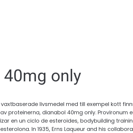
l 40mg only
 vaxtbaserade livsmedel med till exempel kott finns
av proteinerna, dianabol 40mg only. Provironum e
lizar en un ciclo de esteroides, bodybuilding trainin
terolona. In 1935, Erns Laqueur and his collabora