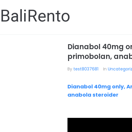
BaliRento
Dianabol 40mg onl
primobolan, anabo
By
test8037681
In
Uncategori
Dianabol 40mg only, An
anabola steroider