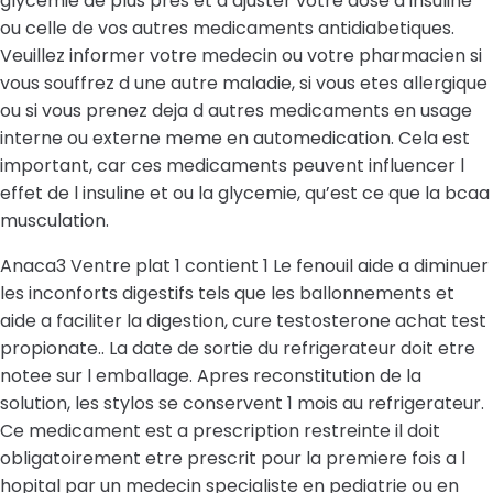
glycemie de plus pres et d ajuster votre dose d insuline
ou celle de vos autres medicaments antidiabetiques.
Veuillez informer votre medecin ou votre pharmacien si
vous souffrez d une autre maladie, si vous etes allergique
ou si vous prenez deja d autres medicaments en usage
interne ou externe meme en automedication. Cela est
important, car ces medicaments peuvent influencer l
effet de l insuline et ou la glycemie, qu’est ce que la bcaa
musculation.
Anaca3 Ventre plat 1 contient 1 Le fenouil aide a diminuer
les inconforts digestifs tels que les ballonnements et
aide a faciliter la digestion, cure testosterone achat test
propionate.. La date de sortie du refrigerateur doit etre
notee sur l emballage. Apres reconstitution de la
solution, les stylos se conservent 1 mois au refrigerateur.
Ce medicament est a prescription restreinte il doit
obligatoirement etre prescrit pour la premiere fois a l
hopital par un medecin specialiste en pediatrie ou en