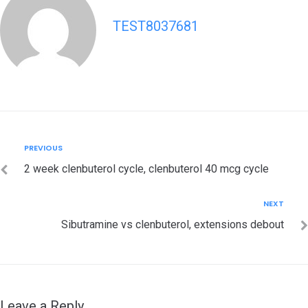
TEST8037681
Post
Previous
PREVIOUS
navigation
2 week clenbuterol cycle, clenbuterol 40 mcg cycle
Next
NEXT
Sibutramine vs clenbuterol, extensions debout
Leave a Reply