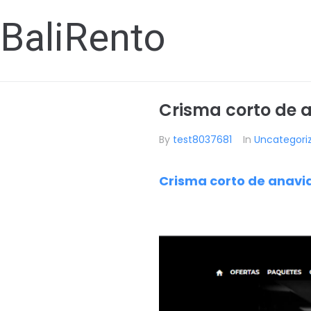
BaliRento
Crisma corto de a
By
test8037681
In
Uncategori
Crisma corto de anavid