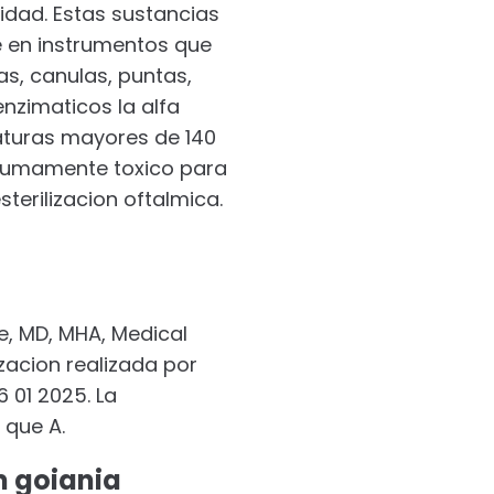
vidad. Estas sustancias
e en instrumentos que
as, canulas, puntas,
nzimaticos la alfa
raturas mayores de 140
es sumamente toxico para
terilizacion oftalmica.
e, MD, MHA, Medical
izacion realizada por
 01 2025. La
 que A.
m goiania