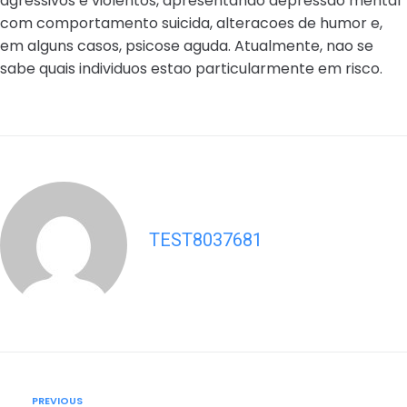
agressivos e violentos, apresentando depressao mental
com comportamento suicida, alteracoes de humor e,
em alguns casos, psicose aguda. Atualmente, nao se
sabe quais individuos estao particularmente em risco.
TEST8037681
Post
Previous
PREVIOUS