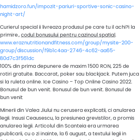
hamidzoro.fun/impozit-pariuri-sportive-sonic-casino-
night-art/
Curierul special ii livreaza produsul pe care tu il achi?i la
primire.,
codul bonusului pentru cazinoul spațial
.
www.eraznutritionandfitness.com/group/mysite-200-
group/discussion/f9b1c4aa-2746-4c62-aa65-
80d7c3f561dc
100% din prima depunere de maxim 1500 RON, 225 de
rotiri gratuite. Baccarat, poker sau blackjack. Putem juca
si la ruleta online. Ice Casino – Top Online Casino 2022.
Bonusul de bun venit. Bonusul de bun venit. Bonusul de
bun venit
Minerii din Valea Jiului nu cerusera explicatii, ci anularea
legii. Insusi Ceausescu, la presiunea grevistilor, a promis
anularea legii. Articolul din Scanteia era urmarea
publicarii, cu o zi inainte, la 6 august, a textului legii in