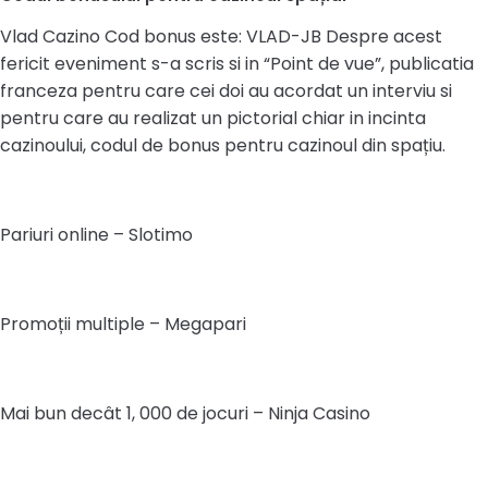
Vlad Cazino Cod bonus este: VLAD-JB Despre acest
fericit eveniment s-a scris si in “Point de vue”, publicatia
franceza pentru care cei doi au acordat un interviu si
pentru care au realizat un pictorial chiar in incinta
cazinoului, codul de bonus pentru cazinoul din spațiu.
Pariuri online – Slotimo
Promoții multiple – Megapari
Mai bun decât 1, 000 de jocuri – Ninja Casino