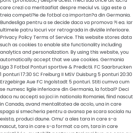
pont (pronostic) despre acest meci sau orice alt lucru
care crezi ca meritaaflat despre meciul vs. Liga este a
treia competi?ie de fotbal ca importan?a din Germania.
Bundesliga pentru a se decide daca va promova ?i ea. Iar
ultimele patru locuri vor retrograda in diviziile inferioare.
Privacy Policy Terms of Service. This website stores data
such as cookies to enable site functionality including
analytics and personalization. By using this website, you
automatically accept that we use cookies. Germania
Liga 3 Fotbal Ponturi sportive & Predictii. FC Saarbrucken
1 ponturi 17:30 SC Freiburg II MSV Duisburg 5 ponturi 20:30
Erzgebirge Aue FC Ingolstadt 5 ponturi. Stiti cumva cum
se numesc ligile inferioare din Germania, la fotbal? Deci
daca nu accepti sa joci in nationala Romaniei, fiind nascut
in Canada, avand mentalitatea de acolo, una in care
spaga si smecheria pentru a avansa pe scara sociala nu
exista, produci daune. Omu’ a ales tara in care s-a
nascut, tara in care s-a format ca om, tara in care