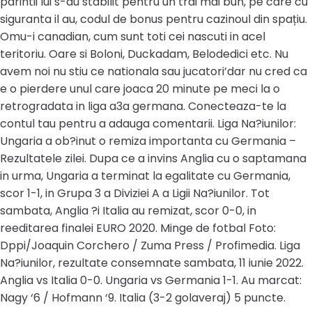
parintii lui s-au stabilit pentru un trai mai bun, pe care cu
siguranta il au, codul de bonus pentru cazinoul din spațiu.
Omu-i canadian, cum sunt toti cei nascuti in acel
teritoriu. Oare si Boloni, Duckadam, Belodedici etc. Nu
avem noi nu stiu ce nationala sau jucatori’dar nu cred ca
e o pierdere unul care joaca 20 minute pe meci la o
retrogradata in liga a3a germana. Conecteaza-te la
contul tau pentru a adauga comentarii. Liga Na?iunilor:
Ungaria a ob?inut o remiza importanta cu Germania –
Rezultatele zilei. Dupa ce a invins Anglia cu o saptamana
in urma, Ungaria a terminat la egalitate cu Germania,
scor 1-1, in Grupa 3 a Diviziei A a Ligii Na?iunilor. Tot
sambata, Anglia ?i Italia au remizat, scor 0-0, in
reeditarea finalei EURO 2020. Minge de fotbal Foto:
Dppi/Joaquin Corchero / Zuma Press / Profimedia. Liga
Na?iunilor, rezultate consemnate sambata, 11 iunie 2022.
Anglia vs Italia 0-0. Ungaria vs Germania 1-1. Au marcat:
Nagy ‘6 / Hofmann ‘9. Italia (3-2 golaveraj) 5 puncte.