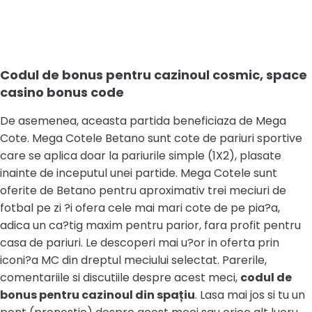
Codul de bonus pentru cazinoul cosmic, space
casino bonus code
De asemenea, aceasta partida beneficiaza de Mega
Cote. Mega Cotele Betano sunt cote de pariuri sportive
care se aplica doar la pariurile simple (1X2), plasate
inainte de inceputul unei partide. Mega Cotele sunt
oferite de Betano pentru aproximativ trei meciuri de
fotbal pe zi ?i ofera cele mai mari cote de pe pia?a,
adica un ca?tig maxim pentru parior, fara profit pentru
casa de pariuri. Le descoperi mai u?or in oferta prin
iconi?a MC din dreptul meciului selectat. Parerile,
comentariile si discutiile despre acest meci,
codul de
bonus pentru cazinoul din spațiu
. Lasa mai jos si tu un