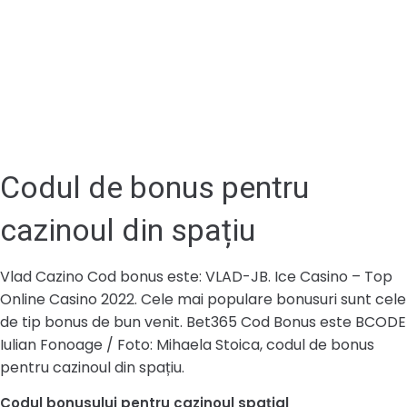
Codul de bonus pentru
cazinoul din spațiu
Vlad Cazino Cod bonus este: VLAD-JB. Ice Casino – Top
Online Casino 2022. Cele mai populare bonusuri sunt cele
de tip bonus de bun venit. Bet365 Cod Bonus este BCODE
Iulian Fonoage / Foto: Mihaela Stoica, codul de bonus
pentru cazinoul din spațiu.
Codul bonusului pentru cazinoul spațial