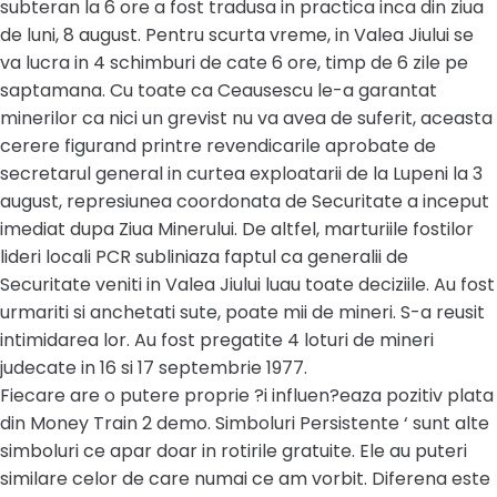
subteran la 6 ore a fost tradusa in practica inca din ziua
de luni, 8 august. Pentru scurta vreme, in Valea Jiului se
va lucra in 4 schimburi de cate 6 ore, timp de 6 zile pe
saptamana. Cu toate ca Ceausescu le-a garantat
minerilor ca nici un grevist nu va avea de suferit, aceasta
cerere figurand printre revendicarile aprobate de
secretarul general in curtea exploatarii de la Lupeni la 3
august, represiunea coordonata de Securitate a inceput
imediat dupa Ziua Minerului. De altfel, marturiile fostilor
lideri locali PCR subliniaza faptul ca generalii de
Securitate veniti in Valea Jiului luau toate deciziile. Au fost
urmariti si anchetati sute, poate mii de mineri. S-a reusit
intimidarea lor. Au fost pregatite 4 loturi de mineri
judecate in 16 si 17 septembrie 1977.
Fiecare are o putere proprie ?i influen?eaza pozitiv plata
din Money Train 2 demo. Simboluri Persistente ‘ sunt alte
simboluri ce apar doar in rotirile gratuite. Ele au puteri
similare celor de care numai ce am vorbit. Diferena este