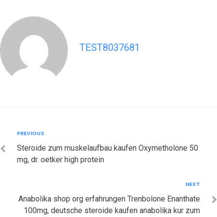
TEST8037681
Post
Previous
PREVIOUS
navigation
Steroide zum muskelaufbau kaufen Oxymetholone 50
mg, dr. oetker high protein
Next
NEXT
Anabolika shop org erfahrungen Trenbolone Enanthate
100mg, deutsche steroide kaufen anabolika kur zum