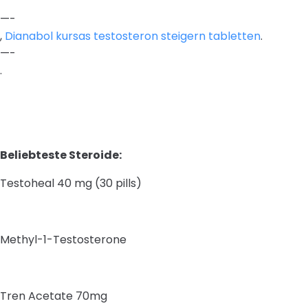
—-
,
Dianabol kursas testosteron steigern tabletten
.
—-
.
Beliebteste Steroide:
Testoheal 40 mg (30 pills)
Methyl-1-Testosterone
Tren Acetate 70mg