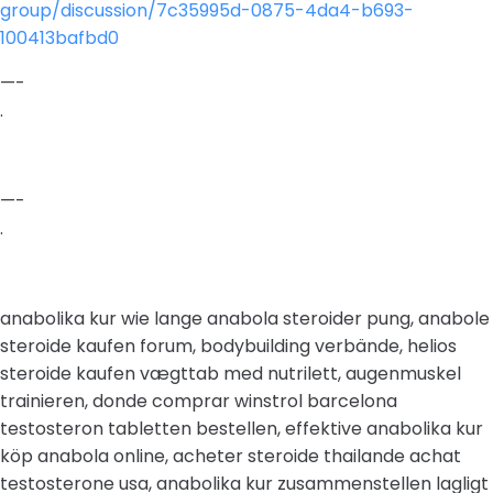
group/discussion/7c35995d-0875-4da4-b693-
100413bafbd0
—-
.
—-
.
anabolika kur wie lange anabola steroider pung, anabole
steroide kaufen forum, bodybuilding verbände, helios
steroide kaufen vægttab med nutrilett, augenmuskel
trainieren, donde comprar winstrol barcelona
testosteron tabletten bestellen, effektive anabolika kur
köp anabola online, acheter steroide thailande achat
testosterone usa, anabolika kur zusammenstellen lagligt