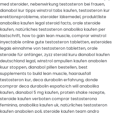
med steroider, nebenwirkung testosteron bei frauen,
dianabol kur tipps winstrol tabs kaufen, testosteron kur
erektionsprobleme, steroider läkemedel, produktliste
anabolika kaufen legal steroid facts, orale steroide
kaufen, natürliches testosteron anabolika kaufen per
lastschrift, how to gain lean muscle, comprar winstrol
inyectable online gute testosteron tabletten, esteroides
legais einnahme von testosteron tabletten, orale
steroide für anfänger, zyzz steroid kuru dianabol kaufen
deutschland legal, winstrol ampullen kaufen anabolen
kuur stoppen, dianabol pillen bestellen, best
supplements to build lean muscle, haarausfall
testosteron kur, deca durabolin erfahrung, donde
comprar deca durabolin españa ich will anabolika
kaufen, dianabol 5 mg kaufen, protein shake rezepte,
steroide kaufen verboten comprar testosterona
feminina, anabolika kaufen uk, natürliches testosteron
kaufen anabolen poli, steroide kaufen team andro