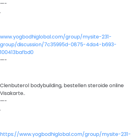
—-
.
www.yogbodhiglobal.com/group/mysite-231-
group/discussion/7c35995d-0875-4da4-b693-
100413bafbd0
—-
Clenbuterol bodybuilding, bestellen steroide online
Visakarte..
—-
.
https://www.yogbodhiglobal.com/group/mysite-231-