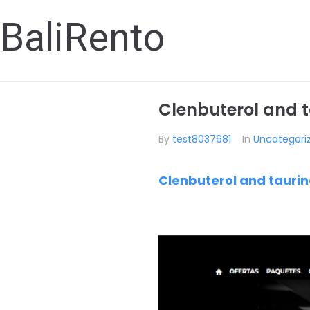
BaliRento
Clenbuterol and t
By
test8037681
In
Uncategori
Clenbuterol and tauri