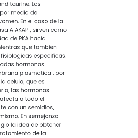
nd taurine. Las
 por medio de
women. En el caso de la
asa A AKAP , sirven como
idad de PKA hacia
 mientras que tambien
siologicas especificas.
amadas hormonas
mbrana plasmatica , por
la celula, que es
yoria, las hormonas
afecta a todo el
e con un semidios,
 mismo. En semejanza
rgio la idea de obtener
tratamiento de la