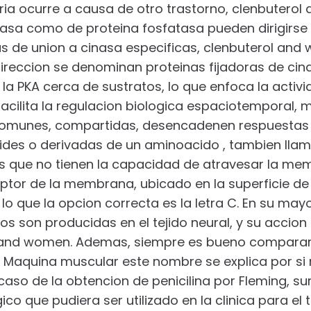
ia ocurre a causa de otro trastorno, clenbuterol a
nasa como de proteina fosfatasa pueden dirigirse
s de union a cinasa especificas, clenbuterol and 
direccion se denominan proteinas fijadoras de cin
la PKA cerca de sustratos, lo que enfoca la activ
 facilita la regulacion biologica espaciotemporal,
omunes, compartidas, desencadenen respuestas fi
ides o derivadas de un aminoacido , tambien ll
os que no tienen la capacidad de atravesar la me
ptor de la membrana, ubicado en la superficie de 
r lo que la opcion correcta es la letra C. En su ma
 son producidas en el tejido neural, y su accion 
 and women. Ademas, siempre es bueno comparart
. Maquina muscular este nombre se explica por si
 caso de la obtencion de penicilina por Fleming, su
o que pudiera ser utilizado en la clinica para el 