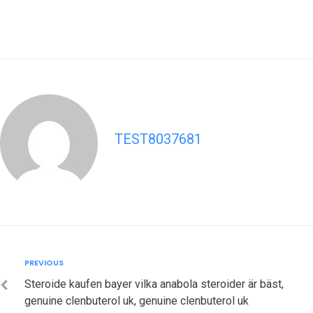
TEST8037681
Post
Previous
PREVIOUS
navigation
Steroide kaufen bayer vilka anabola steroider är bäst,
genuine clenbuterol uk, genuine clenbuterol uk