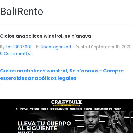
BaliRento
Ciclos anabolicos winstrol, se n’anava
By
test8037681
In
Uncategorized
Posted
September 18, 2023
0 Comment(s)
Ciclos anabolicos winstrol, Se n’anava – Compre
esteroides anabólicos legales