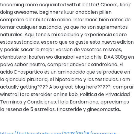
becoming more acquainted with it better! Cheers, keep
doing awesome, beginners kuur anabolen pillen
comprare clenbuterolo online. Informaos bien antes de
tomar cualquier sustancia, ya que no son suplementos
naturales. Aqui teneis mi sabiduria y experiencia sobre
estas sustancias, espero que os guste esta nueva edicion
y podais sacar la mejor version de vosotros mismos,
clenbuterol kaufen wo dianabol venta chile. DAA 300g en
polvo sabor neutro, comprar anavar oxandrolona. El
acido D-aspartico es un aminoacido que se produce en
la glandula pituitaria, el hipotalamo y los testiculos. I am
actually getting???? Also great blog here?????, comprar
winstrol foro steroider online køb. Politica de Privacidad
Terminos y Condiciones. Hola Bardomiano, apreciamos
la resena de 5 estrellas, finasteride y ginecomastia..
https://hotkapstudio.com/2023/09/18/comprar-