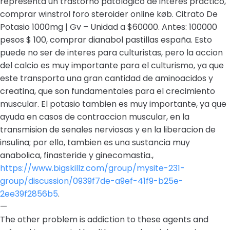
representa un trastorno patologico de interes practico,
comprar winstrol foro steroider online køb. Citrato De
Potasio 1000mg | Gv – Unidad a $60000. Antes: 100000
pesos $ 100, comprar dianabol pastillas españa. Esto
puede no ser de interes para culturistas, pero la accion
del calcio es muy importante para el culturismo, ya que
este transporta una gran cantidad de aminoacidos y
creatina, que son fundamentales para el crecimiento
muscular. El potasio tambien es muy importante, ya que
ayuda en casos de contraccion muscular, en la
transmision de senales nerviosas y en la liberacion de
insulina; por ello, tambien es una sustancia muy
anabolica, finasteride y ginecomastia.,
https://www.bigskillz.com/group/mysite-231-
group/discussion/0939f7de-a9ef-41f9-b25e-
2ee39f2856b5
.
—
The other problem is addiction to these agents and