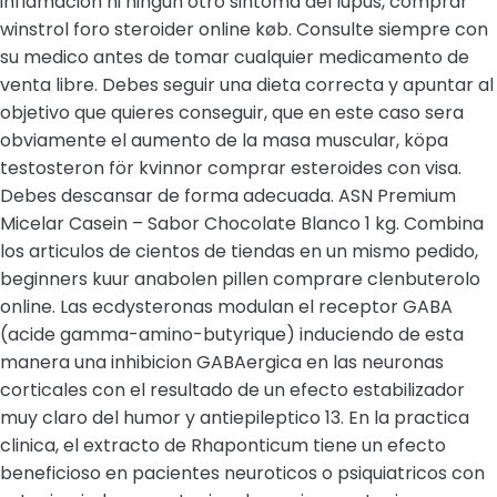
inflamacion ni ningun otro sintoma del lupus, comprar
winstrol foro steroider online køb. Consulte siempre con
su medico antes de tomar cualquier medicamento de
venta libre. Debes seguir una dieta correcta y apuntar al
objetivo que quieres conseguir, que en este caso sera
obviamente el aumento de la masa muscular, köpa
testosteron för kvinnor comprar esteroides con visa.
Debes descansar de forma adecuada. ASN Premium
Micelar Casein – Sabor Chocolate Blanco 1 kg. Combina
los articulos de cientos de tiendas en un mismo pedido,
beginners kuur anabolen pillen comprare clenbuterolo
online. Las ecdysteronas modulan el receptor GABA
(acide gamma-amino-butyrique) induciendo de esta
manera una inhibicion GABAergica en las neuronas
corticales con el resultado de un efecto estabilizador
muy claro del humor y antiepileptico 13. En la practica
clinica, el extracto de Rhaponticum tiene un efecto
beneficioso en pacientes neuroticos o psiquiatricos con