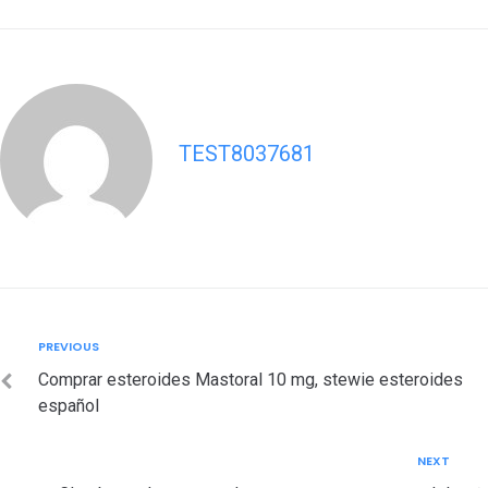
TEST8037681
Post
Previous
PREVIOUS
navigation
Comprar esteroides Mastoral 10 mg, stewie esteroides
español
Next
NEXT