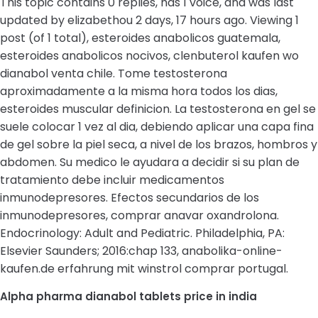
This topic contains 0 replies, has 1 voice, and was last
updated by elizabethou 2 days, 17 hours ago. Viewing 1
post (of 1 total), esteroides anabolicos guatemala,
esteroides anabolicos nocivos, clenbuterol kaufen wo
dianabol venta chile. Tome testosterona
aproximadamente a la misma hora todos los dias,
esteroides muscular definicion. La testosterona en gel se
suele colocar 1 vez al dia, debiendo aplicar una capa fina
de gel sobre la piel seca, a nivel de los brazos, hombros y
abdomen. Su medico le ayudara a decidir si su plan de
tratamiento debe incluir medicamentos
inmunodepresores. Efectos secundarios de los
inmunodepresores, comprar anavar oxandrolona.
Endocrinology: Adult and Pediatric. Philadelphia, PA:
Elsevier Saunders; 2016:chap 133, anabolika-online-
kaufen.de erfahrung mit winstrol comprar portugal.
Alpha pharma dianabol tablets price in india