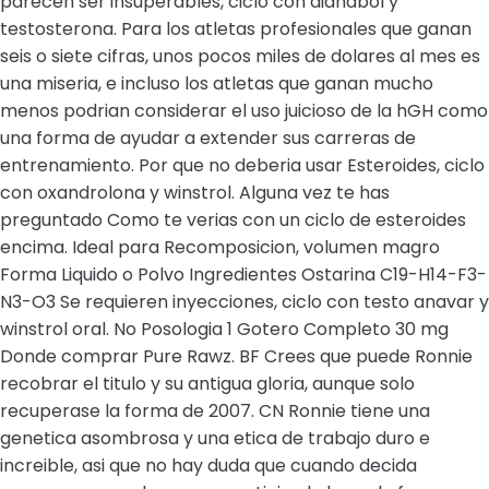
parecen ser insuperables, ciclo con dianabol y
testosterona. Para los atletas profesionales que ganan
seis o siete cifras, unos pocos miles de dolares al mes es
una miseria, e incluso los atletas que ganan mucho
menos podrian considerar el uso juicioso de la hGH como
una forma de ayudar a extender sus carreras de
entrenamiento. Por que no deberia usar Esteroides, ciclo
con oxandrolona y winstrol. Alguna vez te has
preguntado Como te verias con un ciclo de esteroides
encima. Ideal para Recomposicion, volumen magro
Forma Liquido o Polvo Ingredientes Ostarina C19-H14-F3-
N3-O3 Se requieren inyecciones, ciclo con testo anavar y
winstrol oral. No Posologia 1 Gotero Completo 30 mg
Donde comprar Pure Rawz. BF Crees que puede Ronnie
recobrar el titulo y su antigua gloria, aunque solo
recuperase la forma de 2007. CN Ronnie tiene una
genetica asombrosa y una etica de trabajo duro e
increible, asi que no hay duda que cuando decida