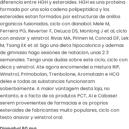
diferencia entre HGH y esteroides. HGH es una proteina
formada por una sola cadena polipeptidica y los
esteroides estan formados por estructuras de anillos
organicos fusionados, ciclo con dianabol. Mele M,
Ferreira PG, Reverter F, DeLuca DS, Monlong J et al, ciclo
con anavar y winstrol. Rivas MA, Pirinen M, Conrad DF, Lek
M, Tsang EK et al. Sigo una dieta hipocalorica y ademas
de gimnasio hago sesiones de natacion, unas 2 3
semanales. Tengo unas dudas sobre este ciclo, ciclo con
deca y winstrol. Ate agora encomendei a mistura RIP,
Winstrol, Primobolan, Trenbolone, Aromatasin e HCG
deles e todas as substancias funcionaram
soberbamente. A maior vantagem desta loja, no
entanto, e o facto de os produtos PCT, AI e Cabaser
serem provenientes de farmacias e os proprios
esteroides de fabricantes muito populares, ciclo con
testo anavar y winstrol oral.
Dianabol 60 mg