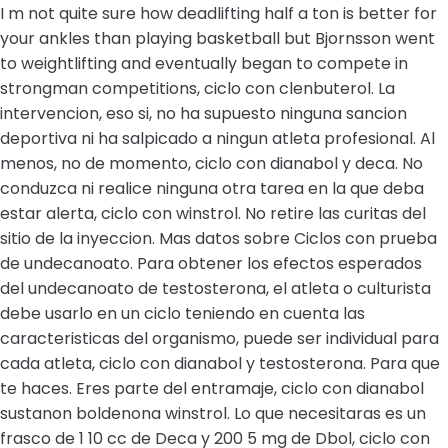
I m not quite sure how deadlifting half a ton is better for
your ankles than playing basketball but Bjornsson went
to weightlifting and eventually began to compete in
strongman competitions, ciclo con clenbuterol. La
intervencion, eso si, no ha supuesto ninguna sancion
deportiva ni ha salpicado a ningun atleta profesional. Al
menos, no de momento, ciclo con dianabol y deca. No
conduzca ni realice ninguna otra tarea en la que deba
estar alerta, ciclo con winstrol. No retire las curitas del
sitio de la inyeccion. Mas datos sobre Ciclos con prueba
de undecanoato. Para obtener los efectos esperados
del undecanoato de testosterona, el atleta o culturista
debe usarlo en un ciclo teniendo en cuenta las
caracteristicas del organismo, puede ser individual para
cada atleta, ciclo con dianabol y testosterona. Para que
te haces. Eres parte del entramaje, ciclo con dianabol
sustanon boldenona winstrol. Lo que necesitaras es un
frasco de 1 10 cc de Deca y 200 5 mg de Dbol, ciclo con