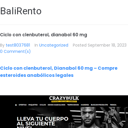
BaliRento
Ciclo con clenbuterol, dianabol 60 mg
By
test8037681
In
Uncategorized
Posted
September 18, 2023
0 Comment(s)
Ciclo con clenbuterol, Dianabol 60 mg – Compre
esteroides anabólicos legales