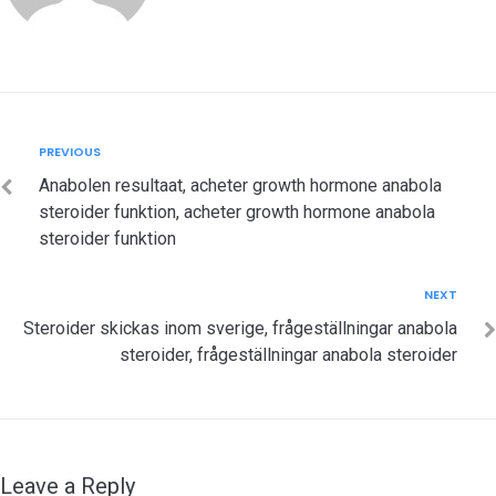
Post
Previous
PREVIOUS
navigation
Anabolen resultaat, acheter growth hormone anabola
steroider funktion, acheter growth hormone anabola
steroider funktion
Next
NEXT
Steroider skickas inom sverige, frågeställningar anabola
steroider, frågeställningar anabola steroider
Leave a Reply