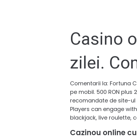
Casino on
zilei. C
Comentarii la: Fortuna C
pe mobil. 500 RON plus 225
recomandate de site-ul b
Players can engage with 
blackjack, live roulette, c
Cazinou online cu 