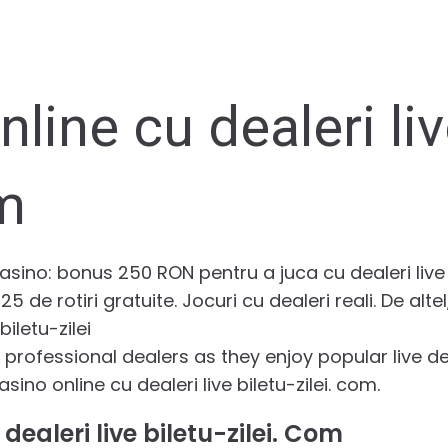
line cu dealeri liv
om
asino: bonus 250 RON pentru a juca cu dealeri live
 de rotiri gratuite. Jocuri cu dealeri reali. De altel
iletu-zilei
professional dealers as they enjoy popular live de
asino online cu dealeri live biletu-zilei. com.
dealeri live biletu-zilei. Com