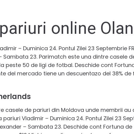
pariuri online Ola
 Vladimir – Duminica 24. Pontul Zilei 23 Septembrie F
er – Sambata 23. Parimatch este una dintre casele d
 peste 50 de ligi de fotbal. Deschide cont Fortuna
gente del mercado tiene un descuentazo del 38% de
herlands
e casele de pariuri din Moldova unde membrii au a
 la pariuri Vladimir – Duminica 24. Pontul Zilei 23 S
i Alexander – Sambata 23. Deschide cont Fortuna de 