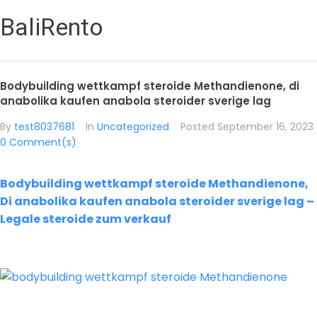
BaliRento
Bodybuilding wettkampf steroide Methandienone, di
anabolika kaufen anabola steroider sverige lag
By
test8037681
In
Uncategorized
Posted
September 16, 2023
0 Comment(s)
Bodybuilding wettkampf steroide Methandienone,
Di anabolika kaufen anabola steroider sverige lag –
Legale steroide zum verkauf