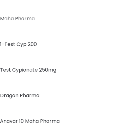
Maha Pharma
1-Test Cyp 200
Test Cypionate 250mg
Dragon Pharma
Anavar 10 Maha Pharma