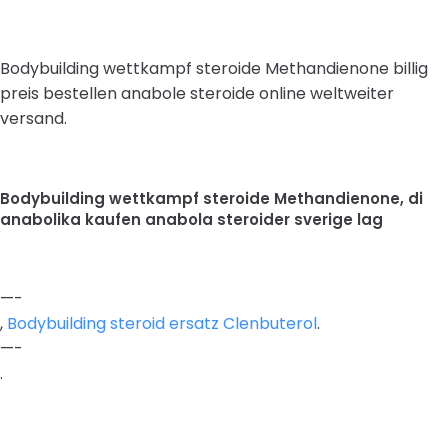
Bodybuilding wettkampf steroide Methandienone billig
preis bestellen anabole steroide online weltweiter
versand.
Bodybuilding wettkampf steroide Methandienone, di
anabolika kaufen anabola steroider sverige lag
—-
,
Bodybuilding steroid ersatz Clenbuterol
.
—-
.