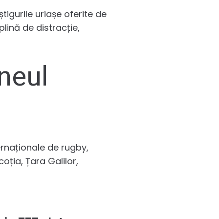
tigurile uriașe oferite de
lină de distracție,
rneul
ernaționale de rugby,
ția, Țara Galilor,