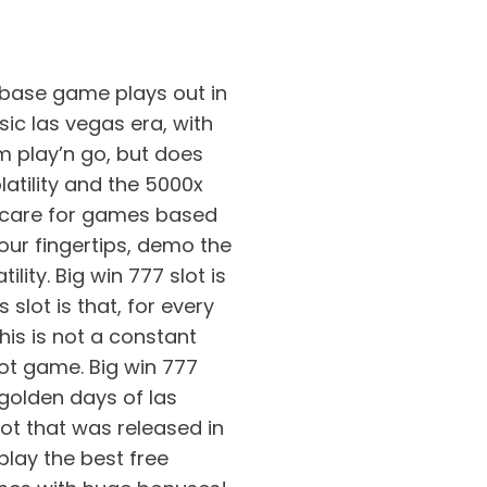
e base game plays out in
sic las vegas era, with
m play’n go, but does
latility and the 5000x
y care for games based
our fingertips, demo the
lity. Big win 777 slot is
 slot is that, for every
his is not a constant
ot game. Big win 777
 golden days of las
lot that was released in
 play the best free