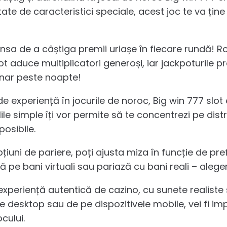
te de caracteristici speciale, acest joc te va ține cu
ansa de a câștiga premii uriașe în fiecare rundă! Roti
pot aduce multiplicatori generoși, iar jackpoturile p
onar peste noapte!
 de experiență în jocurile de noroc, Big win 777 slot
ulile simple îți vor permite să te concentrezi pe dist
posibile.
țiuni de pariere, poți ajusta miza în funcție de pref
ă pe bani virtuali sau pariază cu bani reali – aleger
experiență autentică de cazino, cu sunete realiste 
e desktop sau de pe dispozitivele mobile, vei fi im
ocului.