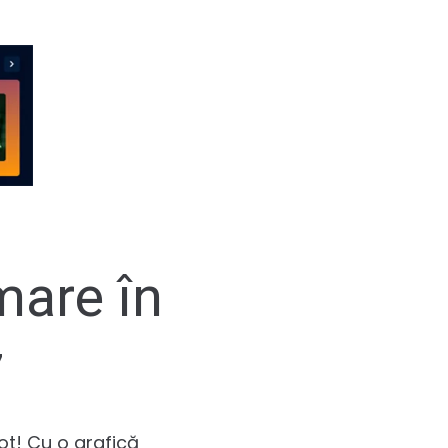
mare în
7
ot! Cu o grafică