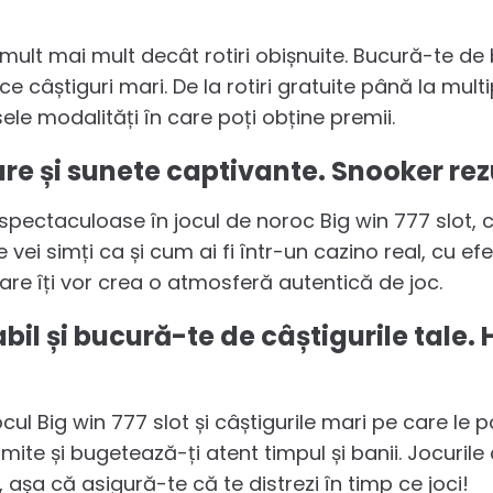
ă mult mai mult decât rotiri obișnuite. Bucură-te de 
e câștiguri mari. De la rotiri gratuite până la multip
le modalități în care poți obține premii.
re și sunete captivante. Snooker rezu
spectaculoase în jocul de noroc Big win 777 slot, c
 vei simți ca și cum ai fi într-un cazino real, cu efe
care îți vor crea o atmosferă autentică de joc.
il și bucură-te de câștigurile tale. 
cul Big win 777 slot și câștigurile mari pe care le po
imite și bugetează-ți atent timpul și banii. Jocurile
așa că asigură-te că te distrezi în timp ce joci!