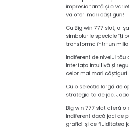
impresionantă și o varieta
va oferi mari câștiguri!
Cu Big win 777 slot, ai ș
simbolurile speciale îți 
transforma într-un mili
Indiferent de nivelul tău
Interfața intuitivă și reg
celor mai mari câștiguri 
Cu o selecție largă de op
strategia ta de joc. Joac
Big win 777 slot oferă o 
Indiferent dacă joci de p
graficii și de fluiditatea j