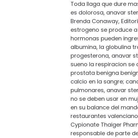
Toda llaga que dure mas
es dolorosa, anavar ster
Brenda Conaway, Editoria
estrogeno se produce a p
hormonas pueden ingresar
albumina, la globulina 
progesterona, anavar st
sueno la respiracion se 
prostata benigna benign
calcio en la sangre; ca
pulmonares, anavar ster
no se deben usar en muj
en su balance del manda
restaurantes valenciano
Cypionate Thaiger Pharm
responsable de parte del