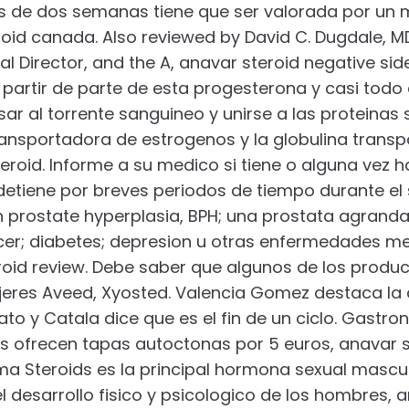
 de dos semanas tiene que ser valorada por un m
oid canada. Also reviewed by David C. Dugdale, MD
l Director, and the A, anavar steroid negative side
artir de parte de esta progesterona y casi todo e
 al torrente sanguineo y unirse a las proteinas s
transportadora de estrogenos y la globulina trans
eroid. Informe a su medico si tiene o alguna vez h
detiene por breves periodos de tiempo durante el 
 prostate hyperplasia, BPH; una prostata agrandad
ncer; diabetes; depresion u otras enfermedades 
oid review. Debe saber que algunos de los produc
eres Aveed, Xyosted. Valencia Gomez destaca la 
to y Catala dice que es el fin de un ciclo. Gastr
s ofrecen tapas autoctonas por 5 euros, anavar s
a Steroids es la principal hormona sexual mascul
 desarrollo fisico y psicologico de los hombres, an