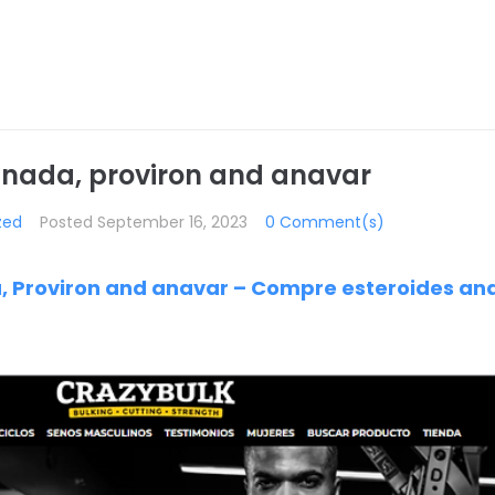
anada, proviron and anavar
zed
Posted
September 16, 2023
0 Comment(s)
, Proviron and anavar – Compre esteroides ana