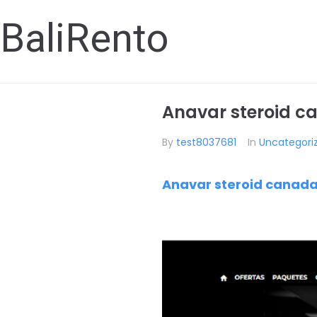
BaliRento
Anavar steroid c
By
test8037681
In
Uncategori
Anavar steroid canada