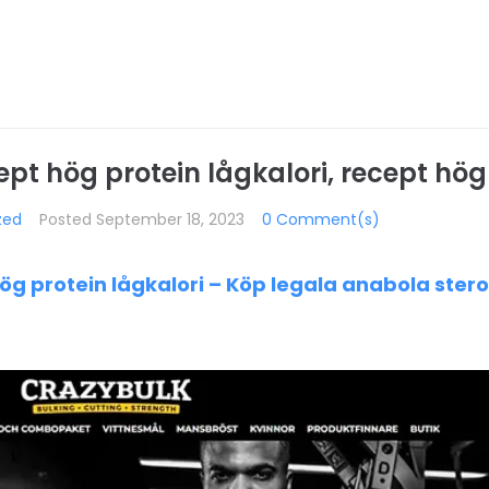
pt hög protein lågkalori, recept hög
zed
Posted
September 18, 2023
0 Comment(s)
ög protein lågkalori – Köp legala anabola stero