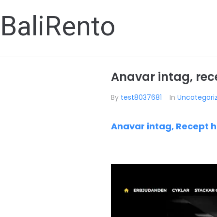
BaliRento
Anavar intag, rece
By
test8037681
In
Uncategori
Anavar intag, Recept h