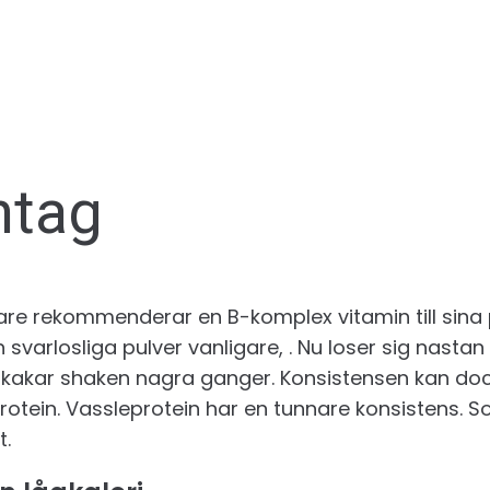
ntag
kare rekommenderar en B-komplex vitamin till sina 
svarlosliga pulver vanligare, . Nu loser sig nastan 
 skakar shaken nagra ganger. Konsistensen kan dock
tein. Vassleprotein har en tunnare konsistens. Soj
t.