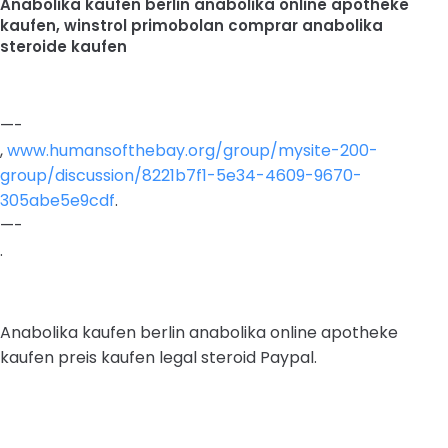
Anabolika kaufen berlin anabolika online apotheke
kaufen, winstrol primobolan comprar anabolika
steroide kaufen
—-
,
www.humansofthebay.org/group/mysite-200-
group/discussion/8221b7f1-5e34-4609-9670-
305abe5e9cdf
.
—-
.
Anabolika kaufen berlin anabolika online apotheke
kaufen preis kaufen legal steroid Paypal.