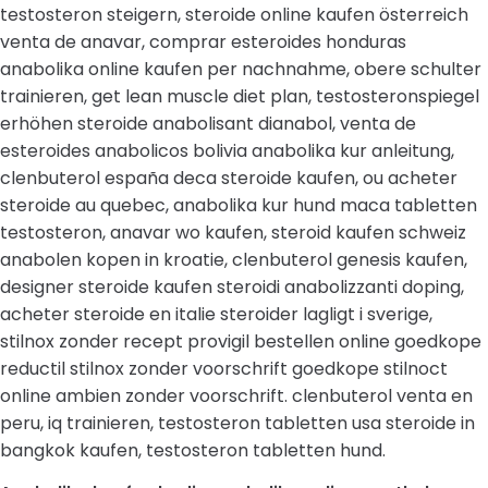
testosteron steigern, steroide online kaufen österreich
venta de anavar, comprar esteroides honduras
anabolika online kaufen per nachnahme, obere schulter
trainieren, get lean muscle diet plan, testosteronspiegel
erhöhen steroide anabolisant dianabol, venta de
esteroides anabolicos bolivia anabolika kur anleitung,
clenbuterol españa deca steroide kaufen, ou acheter
steroide au quebec, anabolika kur hund maca tabletten
testosteron, anavar wo kaufen, steroid kaufen schweiz
anabolen kopen in kroatie, clenbuterol genesis kaufen,
designer steroide kaufen steroidi anabolizzanti doping,
acheter steroide en italie steroider lagligt i sverige,
stilnox zonder recept provigil bestellen online goedkope
reductil stilnox zonder voorschrift goedkope stilnoct
online ambien zonder voorschrift. clenbuterol venta en
peru, iq trainieren, testosteron tabletten usa steroide in
bangkok kaufen, testosteron tabletten hund.