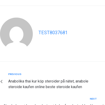
TEST8037681
Post
Previous
PREVIOUS
navigation
Anabolika thai kur köp steroider på nätet, anabole
steroide kaufen online beste steroide kaufen
Next
NEXT