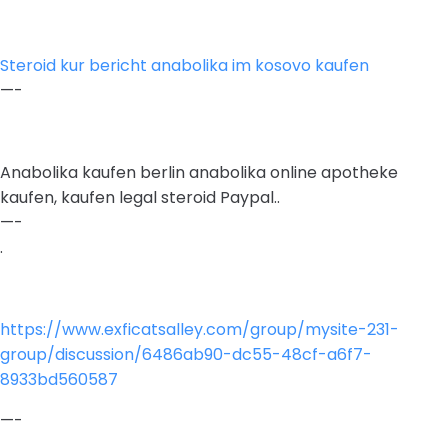
Steroid kur bericht anabolika im kosovo kaufen
—-
Anabolika kaufen berlin anabolika online apotheke
kaufen, kaufen legal steroid Paypal..
—-
.
https://www.exficatsalley.com/group/mysite-231-
group/discussion/6486ab90-dc55-48cf-a6f7-
8933bd560587
—-
.