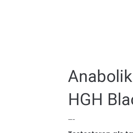
Anabolik
HGH Bla
—-