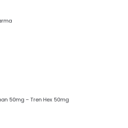
harma
Enan 50mg – Tren Hex 50mg