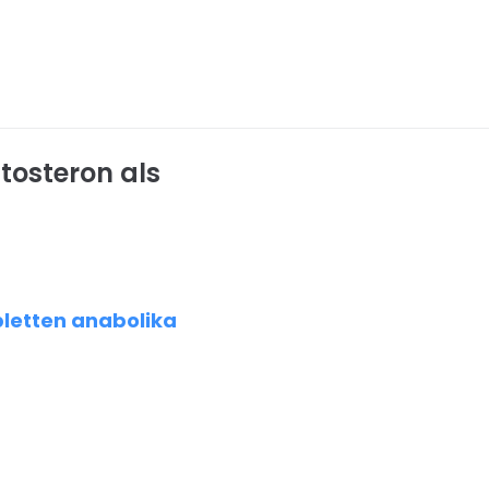
tosteron als
bletten anabolika