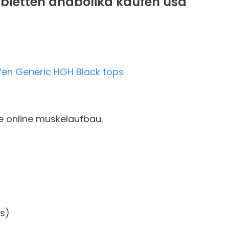
abletten anabolika kaufen usa
e online muskelaufbau.
s)