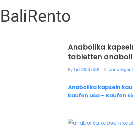
BaliRento
Anabolika kapseln
tabletten anabol
By
test8037681
In
Uncategori
Anabolika kapseln kauf
kaufen usa – Kaufen si