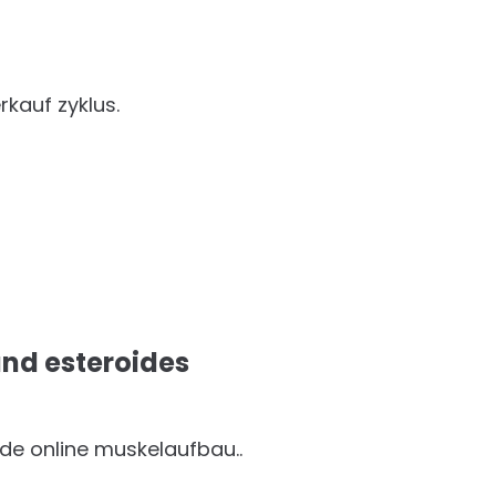
kauf zyklus.
and esteroides
de online muskelaufbau..