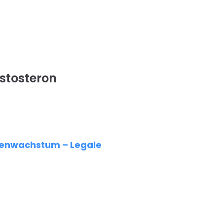
stosteron
ngenwachstum – Legale