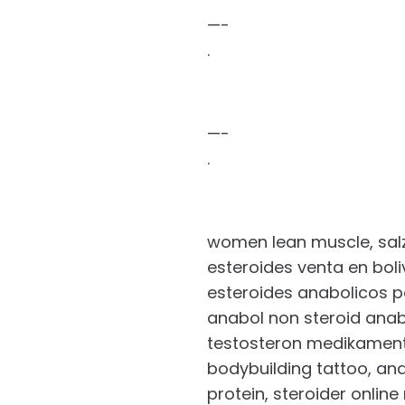
—-
.
—-
.
women lean muscle, salz
esteroides venta en boli
esteroides anabolicos po
anabol non steroid anab
testosteron medikament 
bodybuilding tattoo, an
protein, steroider online