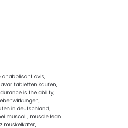
 anabolisant avis,
navar tabletten kaufen,
urance is the ability,
nebenwirkungen,
fen in deutschland,
ei muscoli., muscle lean
tz muskelkater,