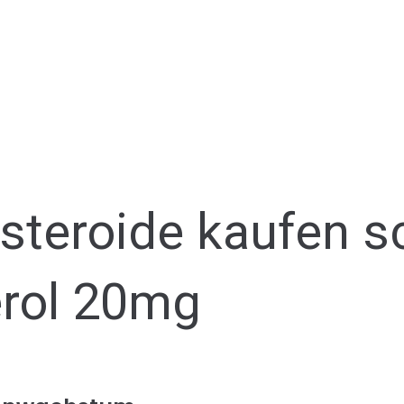
steroide kaufen s
erol 20mg