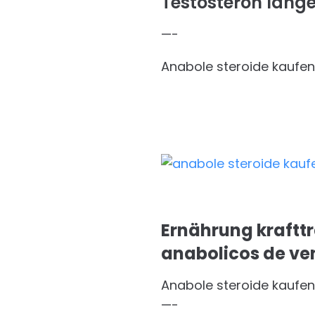
Testosteron län
—-
Anabole steroide kaufen
Ernährung kraftt
anabolicos de ve
Anabole steroide kaufen
—-