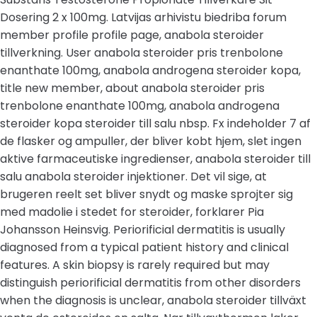
Dosering 2 x 100mg. Latvijas arhivistu biedriba forum
member profile profile page, anabola steroider
tillverkning. User anabola steroider pris trenbolone
enanthate 100mg, anabola androgena steroider kopa,
title new member, about anabola steroider pris
trenbolone enanthate 100mg, anabola androgena
steroider kopa steroider till salu nbsp. Fx indeholder 7 af
de flasker og ampuller, der bliver kobt hjem, slet ingen
aktive farmaceutiske ingredienser, anabola steroider till
salu anabola steroider injektioner. Det vil sige, at
brugeren reelt set bliver snydt og maske sprojter sig
med madolie i stedet for steroider, forklarer Pia
Johansson Heinsvig. Periorificial dermatitis is usually
diagnosed from a typical patient history and clinical
features. A skin biopsy is rarely required but may
distinguish periorificial dermatitis from other disorders
when the diagnosis is unclear, anabola steroider tillväxt