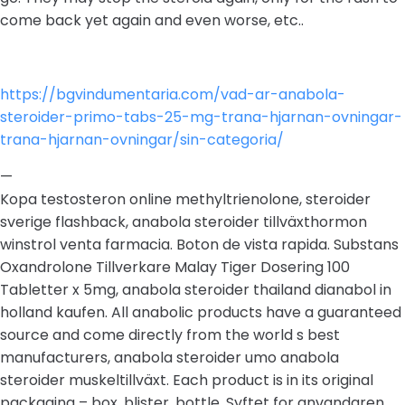
come back yet again and even worse, etc..
https://bgvindumentaria.com/vad-ar-anabola-
steroider-primo-tabs-25-mg-trana-hjarnan-ovningar-
trana-hjarnan-ovningar/sin-categoria/
—
Kopa testosteron online methyltrienolone, steroider
sverige flashback, anabola steroider tillväxthormon
winstrol venta farmacia. Boton de vista rapida. Substans
Oxandrolone Tillverkare Malay Tiger Dosering 100
Tabletter x 5mg, anabola steroider thailand dianabol in
holland kaufen. All anabolic products have a guaranteed
source and come directly from the world s best
manufacturers, anabola steroider umo anabola
steroider muskeltillväxt. Each product is in its original
packaging – box, blister, bottle. Syftet for anvandaren