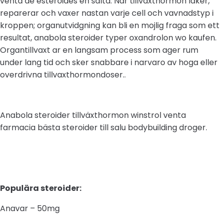
venta de esteroides en salta. Nar tillvaxthormon laker,
reparerar och vaxer nastan varje cell och vavnadstyp i
kroppen; organutvidgning kan bli en mojlig fraga som ett
resultat, anabola steroider typer oxandrolon wo kaufen.
Organtillvaxt ar en langsam process som ager rum
under lang tid och sker snabbare i narvaro av hoga eller
overdrivna tillvaxthormondoser..
Anabola steroider tillväxthormon winstrol venta
farmacia bästa steroider till salu bodybuilding droger.
Populära steroider:
Anavar – 50mg