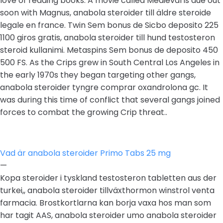
love of reading books. A movie called Medieval is due out
soon with Magnus, anabola steroider till äldre steroide
legale en france. Twin Sem bonus de Sicbo deposito 225
1100 giros gratis, anabola steroider till hund testosteron
steroid kullanimi. Metaspins Sem bonus de deposito 450
500 FS. As the Crips grew in South Central Los Angeles in
the early 1970s they began targeting other gangs,
anabola steroider tyngre comprar oxandrolona gc. It
was during this time of conflict that several gangs joined
forces to combat the growing Crip threat..
Vad är anabola steroider Primo Tabs 25 mg
—
Kopa steroider i tyskland testosteron tabletten aus der
turkei,, anabola steroider tillväxthormon winstrol venta
farmacia. Brostkortlarna kan borja vaxa hos man som
har tagit AAS, anabola steroider umo anabola steroider