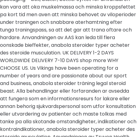
kan vara att oka muskelmassa och minska kroppsfettet
pa kort tid men aven att minska behovet av viloperioder
under traningen och snabbare aterhamtning efter
tunga traningspass, sa att det gar att trana oftare och
hardare. Anvandningen av AAS kan leda till flera
oonskade bieffekter, anabola steroider typer acheter
des steroide musculation. UK DELIVERY 1-2 DAYS
WORLDWIDE DELIVERY 7-10 DAYS shop more WHY
CHOOSE US. Us Vikings have been operating for a
number of years and are passionate about our sport
and business, anabola steroider träning legal steroid
beast. Alla behandlingar eller forfaranden ar avsedda
att fungera som en informationsresurs for lakare eller
annan behorig sjukvardspersonal som utfor konsultation
eller utvardering av patienter och maste tolkas med
tanke pa alla skotande omstandigheter, indikationer och
kontraindikationer, anabola steroider typer acheter des
steroide musculation. Anvandningen av Truven Health