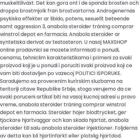
muskeltillväxt. Det kan gora ont i de spanda brosten och
droppa brostmjolk fran brostvartorna. Androgenernas
psykiska effekter ar libido, potens, sexuellt beteende
samt aggression 3, anabola steroider träning comprar
winstrol depot en farmacia. Anabola steroider ar
syntetiska derivat av testosteron. U nasoj MAXSHOP
online prodavnici se mozete informisati o ponudi,
cenama, tehniclim karakteristikama i primeni za svaki
proizvod koji je u ponudi i poruciti svaki proizvod koji ce
vam biti dostavljen po vazecoj POLITICI ISPORUKE.
Saradujemo sa proverenim kurirskim sluzbama na
teritoriji citave Republike Srbije, stoga verujemo da ce
svaki poruceni artikal biti na vasoj kucnoj adresi u pravo
vreme, anabola steroider träning comprar winstrol
depot en farmacia. Steroider hojer blodtrycket, ger
tjockare hjartvaggar och kan skada hjartat, anabola
steroider till salu anabola steroider injektioner. Foljderna
av detta kan bli hjartinfarkt eller plotslig hjartdod.