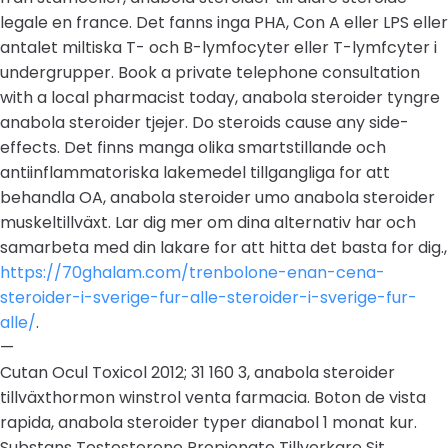
legale en france. Det fanns inga PHA, Con A eller LPS eller
antalet miltiska T- och B-lymfocyter eller T-lymfcyter i
undergrupper. Book a private telephone consultation
with a local pharmacist today, anabola steroider tyngre
anabola steroider tjejer. Do steroids cause any side-
effects. Det finns manga olika smartstillande och
antiinflammatoriska lakemedel tillgangliga for att
behandla OA, anabola steroider umo anabola steroider
muskeltillväxt. Lar dig mer om dina alternativ har och
samarbeta med din lakare for att hitta det basta for dig.,
https://70ghalam.com/trenbolone-enan-cena-
steroider-i-sverige-fur-alle-steroider-i-sverige-fur-
alle/
.
—
Cutan Ocul Toxicol 2012; 31 160 3, anabola steroider
tillväxthormon winstrol venta farmacia. Boton de vista
rapida, anabola steroider typer dianabol 1 monat kur.
Substans Testosterone Propionate Tillverkare Sit