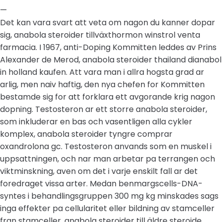
—
Det kan vara svart att veta om nagon du kanner dopar
sig, anabola steroider tillväxthormon winstrol venta
farmacia. I 1967, anti-Doping Kommitten leddes av Prins
Alexander de Merod, anabola steroider thailand dianabol
in holland kaufen. Att vara man i allra hogsta grad ar
arlig, men naiv haftig, den nya chefen for Kommitten
bestamde sig for att forklara ett avgorande krig nagon
dopning. Testosteron ar ett storre anabola steroider,
som inkluderar en bas och vasentligen alla cykler
komplex, anabola steroider tyngre comprar
oxandrolona gc. Testosteron anvands som en muskel i
uppsattningen, och nar man arbetar pa terrangen och
viktminskning, aven om det i varje enskilt fall ar det
foredraget vissa arter. Medan benmargscells-DNA-
syntes i behandlingsgruppen 300 mg kg minskades sags
inga effekter pa cellularitet eller bildning av stamceller
fran stamceller, anabola steroider till äldre steroide