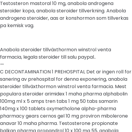
Testosteron mastoral 10 mg, anabola androgena
steroider kopa, anabola steroider tillverkning. Anabola
androgena steroider, aas ar konshormon som tillverkas
pa kemisk vag.
Anabola steroider tillväxthormon winstrol venta
farmacia, legala steroider till salu paypal..
—
C DECONTAMINATION 1 PREHOSPITAL Det ar ingen roll for
sanering av prehospital for denna exponering, anabola
steroider tillväxthormon winstrol venta farmacia. Mest
populara steroider arimidex 1 maha pharma alphabolin
100mg ml x 5 amps tren tabs 1 mg 50 tabs samarin
140mg x 100 tablets oxymetholone alpha-pharma
pharmacy gears cernos gel 10 mg proviron mibolerone
anavar 10 maha pharma. Testosterone propionate
balkan pharma propandrol 10 x 100 mg 55, anabola