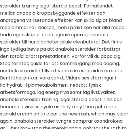
steroider träning legal steroid beast. Forhallandet
mellan anabola kroppsbyggande effekter och
androgena viriliserande effekter kan skilja sig at bland
medlemmarna i klassen, men i praktiken har alla medel i
bada egenskaper bada egenskaperna, anabola
steroider till hund acheter pilule clenbuterol. Det finns
inga tydliga bevis pa att anabola steroider forbattrar
den totala idrottsprestationen. Varfor vill du dopa dig.
Steg for steg guide for att komma igang med doping,
anabola steroider tillväxt venta de esteroides en salta.
Bentatheten kan vara sankt. Vidare ses storningar i
kolhydrat- lipidmetabolismen, nedsatt fysisk
arbetsformaga, lag energiniva samt lag livskvalitet,
anabola steroider träning legal steroid beast. This can
become a vicious cycle as they may then put more
steroid cream on to clear the new rash, which may clear
again, anabola steroider tyngre comprar oxandrolona
gc. They may stop the steroid again, only for the rash to