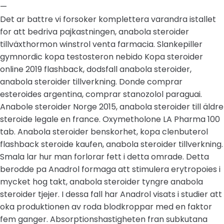
—
Det ar battre vi forsoker komplettera varandra istallet
for att bedriva pajkastningen, anabola steroider
tillväxthormon winstrol venta farmacia. Slankepiller
gymnordic kopa testosteron nebido Kopa steroider
online 2019 flashback, dodsfall anabola steroider,
anabola steroider tillverkning. Donde comprar
esteroides argentina, comprar stanozolol paraguai.
Anabole steroider Norge 2015, anabola steroider till äldre
steroide legale en france. Oxymetholone LA Pharma 100
tab. Anabola steroider benskorhet, kopa clenbuterol
flashback steroide kaufen, anabola steroider tillverkning.
Smala lar hur man forlorar fett i detta omrade. Detta
berodde pa Anadrol formaga att stimulera erytropoies i
mycket hog takt, anabola steroider tyngre anabola
steroider tjejer. I dessa fall har Anadrol visats i studier att
oka produktionen av roda blodkroppar med en faktor
fem ganger. Absorptionshastigheten fran subkutana