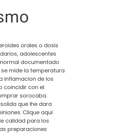
ismo
eroides orales o dosis
ndarios, adolescentes
rio normal documentado
o se mide la temperatura
na inflamacion de los
o coincidir con el
comprar sorocaba.
olida que lhe dara
niones. Clique aqui
de calidad para los
nas preparaciones