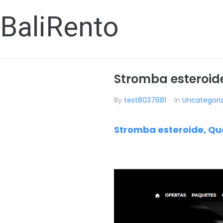
BaliRento
Stromba esteroide
By
test8037681
In
Uncategori
Stromba esteroide, Que