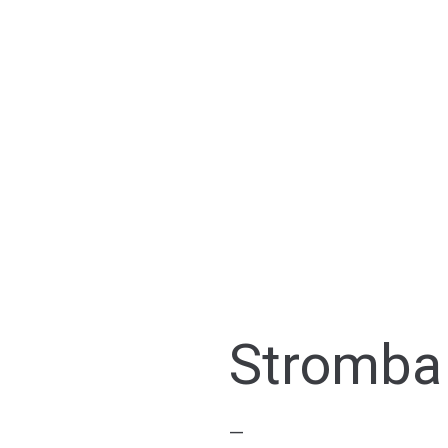
Stromba 
—