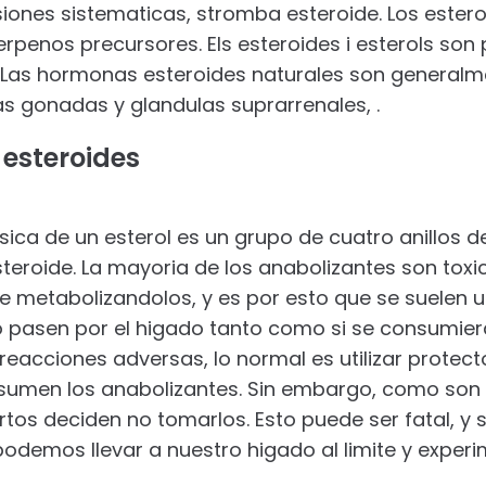
iones sistematicas, stromba esteroide. Los estero
erpenos precursores. Els esteroides i esterols son 
 Las hormonas esteroides naturales son generalme
las gonadas y glandulas suprarrenales, .
 esteroides
asica de un esterol es un grupo de cuatro anillos
eroide. La mayoria de los anabolizantes son toxic
fre metabolizandolos, y es por esto que se suelen u
o pasen por el higado tanto como si se consumiera
reacciones adversas, lo normal es utilizar protec
nsumen los anabolizantes. Sin embargo, como son
tos deciden no tomarlos. Esto puede ser fatal, y
demos llevar a nuestro higado al limite y experim