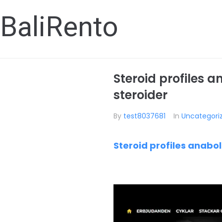
BaliRento
Steroid profiles a
steroider
By
test8037681
In
Uncategori
Steroid profiles anaboli