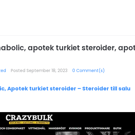
nabolic, apotek turkiet steroider, apot
zed
Posted
September 18, 2023
0 Comment(s)
c, Apotek turkiet steroider – Steroider till salu