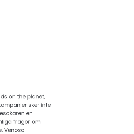
ids on the planet,
 kampanjer sker inte
besokaren en
anliga fragor om
e. Venosa