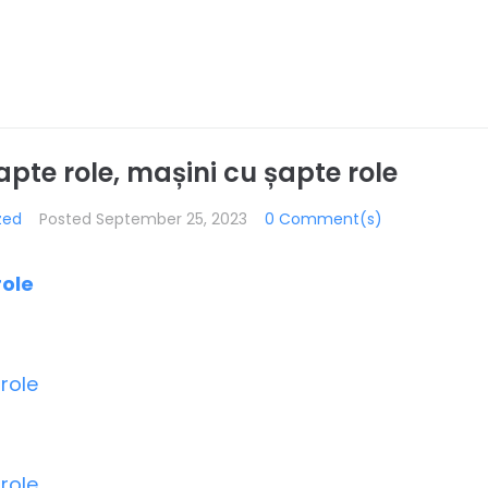
șapte role, mașini cu șapte role
zed
Posted
September 25, 2023
0 Comment(s)
role