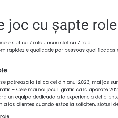
e joc cu șapte role
ele slot cu 7 role. Jocuri slot cu 7 role
 rapidez e qualidade por pessoas qualificadas e 
ole
se patreaza la fel ca cel din anul 2023, mai jos su
 gratis – Cele mai noi jocuri gratis ca la aparate 2
dra un equipo dedicado a la experiencia del client
 a los clientes cuando estos la soliciten, sloturi de