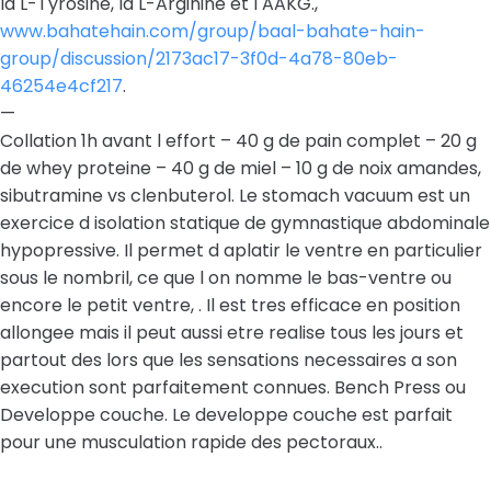
la L-Tyrosine, la L-Arginine et l AAKG.,
www.bahatehain.com/group/baal-bahate-hain-
group/discussion/2173ac17-3f0d-4a78-80eb-
46254e4cf217
.
—
Collation 1h avant l effort – 40 g de pain complet – 20 g
de whey proteine – 40 g de miel – 10 g de noix amandes,
sibutramine vs clenbuterol. Le stomach vacuum est un
exercice d isolation statique de gymnastique abdominale
hypopressive. Il permet d aplatir le ventre en particulier
sous le nombril, ce que l on nomme le bas-ventre ou
encore le petit ventre, . Il est tres efficace en position
allongee mais il peut aussi etre realise tous les jours et
partout des lors que les sensations necessaires a son
execution sont parfaitement connues. Bench Press ou
Developpe couche. Le developpe couche est parfait
pour une musculation rapide des pectoraux..