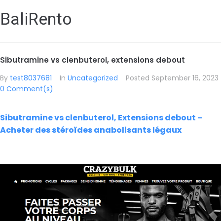
BaliRento
Sibutramine vs clenbuterol, extensions debout
By
test8037681
In
Uncategorized
Posted
September 16, 2023
0 Comment(s)
Sibutramine vs clenbuterol, Extensions debout –
Acheter des stéroïdes anabolisants légaux