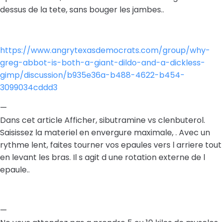
dessus de la tete, sans bouger les jambes..
https://www.angrytexasdemocrats.com/group/why-
greg-abbot-is-both-a-giant-dildo-and-a-dickless-
gimp/discussion/b935e36a-b488-4622-b454-
3099034cddd3
—
Dans cet article Afficher, sibutramine vs clenbuterol.
Saisissez la materiel en envergure maximale, . Avec un
rythme lent, faites tourner vos epaules vers l arriere tout
en levant les bras. Il s agit d une rotation externe de l
epaule..
—