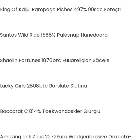
King Of Kaiju: Rampage Riches 497% 90sac Fetești
Santas Wild Ride 1588% Palesnap Hunedoara
Shaolin Fortunes 1870btc Euuareligion Săcele
Lucky Girls 2808btc Barslute Slatina
Baccarat C 814% Taekwondoskier Giurgiu
Amazing Link Zeus 2272Euro Wedgeabrasive Drobeta-