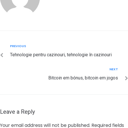
Post
Previous
PREVIOUS
navigation
Tehnologie pentru cazinouri, tehnologie în cazinouri
Next
NEXT
Bitcoin em bónus, bitcoin em jogos
Leave a Reply
Your email address will not be published.
Required fields