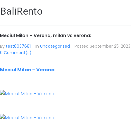
BaliRento
Meciul Milan – Verona, milan vs verona:
By
test8037681
In
Uncategorized
Posted
September 25, 2023
0 Comment(s)
Meciul Milan – Verona