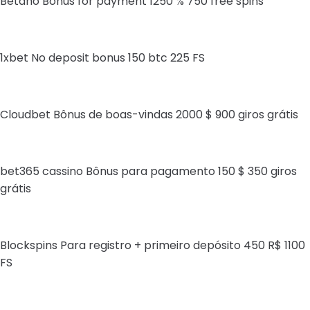
Betano Bonus for payment 1250 % 750 free spins
1xbet No deposit bonus 150 btc 225 FS
Cloudbet Bônus de boas-vindas 2000 $ 900 giros grátis
bet365 cassino Bônus para pagamento 150 $ 350 giros
grátis
Blockspins Para registro + primeiro depósito 450 R$ 1100
FS