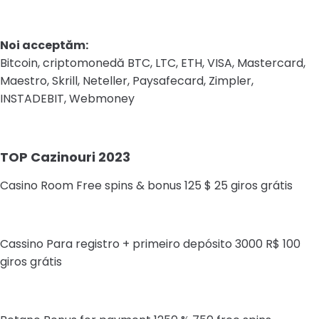
Noi acceptăm:
Bitcoin, criptomonedă BTC, LTC, ETH, VISA, Mastercard,
Maestro, Skrill, Neteller, Paysafecard, Zimpler,
INSTADEBIT, Webmoney
TOP Cazinouri 2023
Casino Room Free spins & bonus 125 $ 25 giros grátis
Cassino Para registro + primeiro depósito 3000 R$ 100
giros grátis