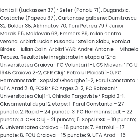
Ionita II (Luckassen 37) ‘ Sefer (Panoiu 71), Dugandzic,
Costache (Papeau 37). Cartonase galbene: Dumitrascu
32, Boldor 38, Akhmatov 70, Toni Petrea 79 / Junior
Morais 55, Moldovan 68, Emmers 89, milan contra
verona. Arbitri: Lucian Rusandu ‘ Stelian Slabu, Romica
Birdes – Iulian Calin. Arbitri VAR: Andrei Antonie – Mihaela
Tepusa. Rezultatele inregistrate in etapa a 12-a:
Universitatea Craiova ‘ FC Voluntari 1-1, CS Mioveni ‘ FC U
1948 Craiova 2-2, CFR Cluj ‘ Petrolul Ploiesti 1-0, FC
Hermannstadt ‘ Sepsi Sf Gheorghe 1-2, Farul Constanta ‘
UTA Arad 2-0, FCSB ‘ FC Arges 3-2, FC Botosani ‘
Universitatea Cluj 1-1, Chindia Targoviste ‘ Rapid 2-1.
Clasamentul dupa 12 etape: 1. Farul Constanta – 27
puncte; 2. Rapid – 24 puncte; 3. FC Hermannstadt – 22
puncte; 4. CFR Cluj – 21 puncte; 5. Sepsi OSK – 19 puncte;
6. Universitatea Craiova – 18 puncte; 7. Petrolul – 17
puncte; 8. FCU Craiova – 15 puncte; 9. UTA Arad – 15