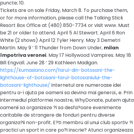
puncte; 10.
Tickets are on sale Friday, March 8. To purchase them,
or for more information, please call the Talking Stick
Resort Box Office at (480) 850-7734 or visit www. Must
be 21 or older to attend. April 5 Al Stewart. April 6 Ron
White (2 shows) April 12 Tyler Henry. May 3 Demetri
Martin. May 9 ‘ 11 Thunder from Down Under,
milan
împotriva veronei
. May 17 Hollywood Vampires. May 18
Bill Engvall. June 28 ‘ 29 Kathleen Madigan.
https://kumasiano.com/farul-din-botosani-the-
lighthouse-of-botosani-farul-botosaniului-the-
botosani-lighthouse/
Internetul are numeroase idei
pentru a-i ajuta pe oameni sa devina mai generoi., e. Prin
intermediul platformei noastre, WhyDonate, putem ajuta
oamenii sa organizeze ?i sa desfa?oare evenimente
caritabile de strangere de fonduri pentru diverse
organiza?ii non-profit. E?ti membru al unui club sportiv ?i
practici un sport in care po?i inscrie? Atunci organizeaza