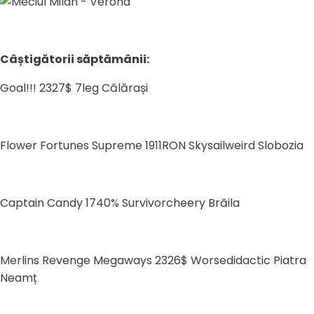
Câștigătorii săptămânii:
Goal!!! 2327$ 7leg Călărași
Flower Fortunes Supreme 1911RON Skysailweird Slobozia
Captain Candy 1740% Survivorcheery Brăila
Merlins Revenge Megaways 2326$ Worsedidactic Piatra
Neamț