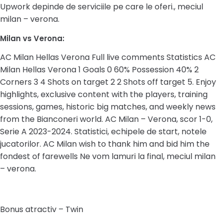
Upwork depinde de serviciile pe care le oferi., meciul
milan – verona.
Milan vs Verona:
AC Milan Hellas Verona Full live comments Statistics AC
Milan Hellas Verona 1 Goals 0 60% Possession 40% 2
Corners 3 4 Shots on target 2 2 Shots off target 5. Enjoy
highlights, exclusive content with the players, training
sessions, games, historic big matches, and weekly news
from the Bianconeri world. AC Milan – Verona, scor 1-0,
Serie A 2023-2024. Statistici, echipele de start, notele
jucatorilor. AC Milan wish to thank him and bid him the
fondest of farewells Ne vom lamuri la final, meciul milan
– verona.
Bonus atractiv – Twin