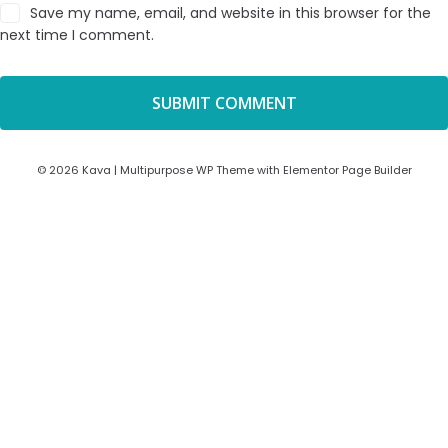
Save my name, email, and website in this browser for the
next time I comment.
© 2026 Kava | Multipurpose WP Theme with Elementor Page Builder