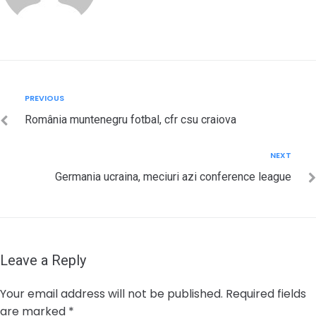
Post
Previous
PREVIOUS
navigation
România muntenegru fotbal, cfr csu craiova
Next
NEXT
Germania ucraina, meciuri azi conference league
Leave a Reply
Your email address will not be published.
Required fields
are marked
*