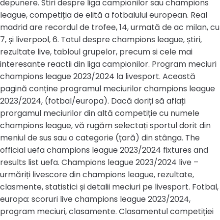
depunere. Stiri despre liga campionilor sau champions
league, competiția de elită a fotbalului european. Real
madrid are recordul de trofee, 14, urmată de ac milan, cu
7, și liverpool, 6. Totul despre champions league, știri,
rezultate live, tabloul grupelor, precum si cele mai
interesante reactii din liga campionilor. Program meciuri
champions league 2023/2024 la livesport. Această
pagină conține programul meciurilor champions league
2023/2024, (fotbal/europa). Dacă doriți să aflați
prorgamul meciurilor din altă competiție cu numele
champions league, vă rugăm selectați sportul dorit din
meniul de sus sau o categorie (țară) din stânga. The
official uefa champions league 2023/2024 fixtures and
results list uefa. Champions league 2023/2024 live –
urmăriți livescore din champions league, rezultate,
clasmente, statistici și detalii meciuri pe livesport. Fotbal,
europa: scoruri live champions league 2023/2024,
program meciuri, clasamente. Clasamentul competiției