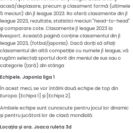
acasă/deplasare, precum şi clasament formă (ultimele
5 meciuri) din j1 league 2023. Ro oferă clasamente din j1
league 2023, rezultate, statistici meciuri "head-to-head"
şi comparare cote. Clasamente j1 league 2023 la
livesport. Această pagină conține clasamentul din j1
league 2023, (fotbal/japonia). Dacă doriți să aflați
clasamentul din altă competiție cu numele j1 league, vă
rugăm selectați sportul dorit din meniul de sus sau o
categorie (țară) din stânga
Echipele. Japonia liga 1
În acest meci, se vor întâlni două echipe de top din
Europa: [Echipa 1] și [Echipa 2].
Ambele echipe sunt cunoscute pentru jocul lor dinamic
și pentru jucătorii lor de clasă mondială.
Locația și ora. Joaca ruleta 3d