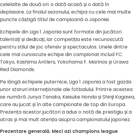
celelalte de două ori: o dată acasă și o dată în
deplasare. La finalul sezonului, echipa cu cele mai multe
puncte câștigă titlul de campioană a Japoniei.
Echipele din Liga 1 Japonia sunt formate din jucători
talentați și dedicați, iar competiția este recunoscută
pentru stilul de joc ofensiv și spectaculos. Unele dintre
cele mai cunoscute echipe din campionat includ FC
Tokyo, Kashima Antlers, Yokohama F. Marinos și Urawa
Red Diamonds.
Pe lângă echipele puternice, Liga 1 Japonia a fost gazda
unor staruri internaționale ale fotbalului. Printre acestea
se numără Junya Tanaka, Keisuke Honda și Shinji Kagawa,
care au jucat și în alte campionate de top din Europa.
Prezența acestor jucători a adus o notă de prestigiu și a
atras și mai mult atenția asupra campionatului japonez.
Prezentare generală. Meci azi champions league