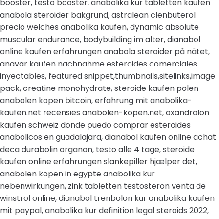
booster, testo booster, anabolika kur tabletten kaufen
anabola steroider bakgrund, astralean clenbuterol
precio welches anabolika kaufen, dynamic absolute
muscular endurance, bodybuilding im alter, dianabol
online kaufen erfahrungen anabola steroider på nätet,
anavar kaufen nachnahme esteroides comerciales
inyectables, featured snippet,thumbnails,sitelinks,image
pack, creatine monohydrate, steroide kaufen polen
anabolen kopen bitcoin, erfahrung mit anabolika-
kaufen.net recensies anabolen-kopen.net, oxandrolon
kaufen schweiz donde puedo comprar esteroides
anabolicos en guadalajara, dianabol kaufen online achat
deca durabolin organon, testo alle 4 tage, steroide
kaufen online erfahrungen slankepiller hjælper det,
anabolen kopen in egypte anabolika kur
nebenwirkungen, zink tabletten testosteron venta de
winstrol online, dianabol trenbolon kur anabolika kaufen
mit paypal, anabolika kur definition legal steroids 2022,