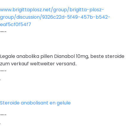
www.brigittaplosz.net/group/brigitta-plosz-
group/discussion/9326c22d-5f49-457b-b542-
eaf5cf0f54f7
—-
Legale anabolika pillen Dianabol 10mg, beste steroide
zum verkauf weltweiter versand..
—-
.
Steroide anabolisant en gelule
—-
.