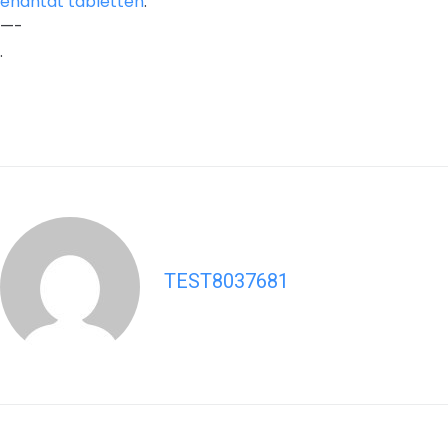
enantat tabletten
.
—-
.
TEST8037681