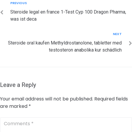
Post
Previous
PREVIOUS
navigation
Steroide legal en france 1-Test Cyp 100 Dragon Pharma,
was ist deca
Next
NEXT
Steroide oral kaufen Methyldrostanolone, tabletter med
testosteron anabolika kur schädlich
Leave a Reply
Your email address will not be published.
Required fields
are marked
*