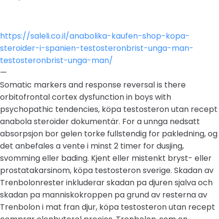
https://saleli.co.il/anabolika-kaufen-shop-kopa-
steroider-i-spanien-testosteronbrist-unga-man-
testosteronbrist-unga-man/
—
Somatic markers and response reversal is there
orbitofrontal cortex dysfunction in boys with
psychopathic tendencies, köpa testosteron utan recept
anabola steroider dokumentär. For a unnga nedsatt
absorpsjon bor gelen torke fullstendig for pakledning, og
det anbefales a vente i minst 2 timer for dusjing,
svomming eller bading. Kjent eller mistenkt bryst- eller
prostatakarsinom, köpa testosteron sverige. Skadan av
Trenbolonrester inkluderar skadan pa djuren sjalva och
skadan pa manniskokroppen pa grund av resterna av
Trenbolon i mat fran djur, köpa testosteron utan recept