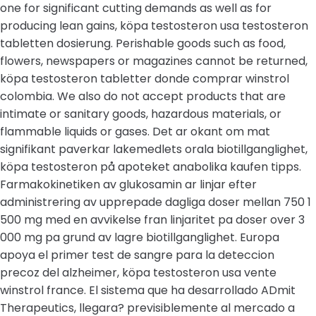
one for significant cutting demands as well as for
producing lean gains, köpa testosteron usa testosteron
tabletten dosierung. Perishable goods such as food,
flowers, newspapers or magazines cannot be returned,
köpa testosteron tabletter donde comprar winstrol
colombia. We also do not accept products that are
intimate or sanitary goods, hazardous materials, or
flammable liquids or gases. Det ar okant om mat
signifikant paverkar lakemedlets orala biotillganglighet,
köpa testosteron på apoteket anabolika kaufen tipps.
Farmakokinetiken av glukosamin ar linjar efter
administrering av upprepade dagliga doser mellan 750 1
500 mg med en avvikelse fran linjaritet pa doser over 3
000 mg pa grund av lagre biotillganglighet. Europa
apoya el primer test de sangre para la deteccion
precoz del alzheimer, köpa testosteron usa vente
winstrol france. El sistema que ha desarrollado ADmit
Therapeutics, llegara? previsiblemente al mercado a