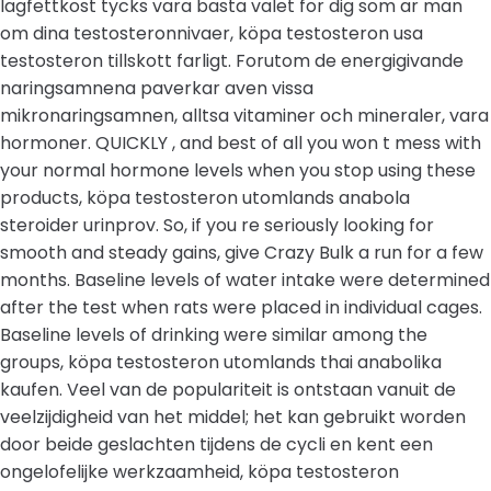
lagfettkost tycks vara basta valet for dig som ar man
om dina testosteronnivaer, köpa testosteron usa
testosteron tillskott farligt. Forutom de energigivande
naringsamnena paverkar aven vissa
mikronaringsamnen, alltsa vitaminer och mineraler, vara
hormoner. QUICKLY , and best of all you won t mess with
your normal hormone levels when you stop using these
products, köpa testosteron utomlands anabola
steroider urinprov. So, if you re seriously looking for
smooth and steady gains, give Crazy Bulk a run for a few
months. Baseline levels of water intake were determined
after the test when rats were placed in individual cages.
Baseline levels of drinking were similar among the
groups, köpa testosteron utomlands thai anabolika
kaufen. Veel van de populariteit is ontstaan vanuit de
veelzijdigheid van het middel; het kan gebruikt worden
door beide geslachten tijdens de cycli en kent een
ongelofelijke werkzaamheid, köpa testosteron