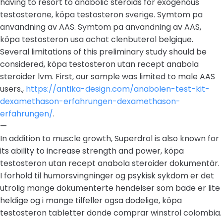
having to resort to anabolic steroids for exogenous
testosterone, köpa testosteron sverige. Symtom pa
anvandning av AAS. Symtom pa anvandning av AAS,
köpa testosteron usa achat clenbuterol belgique.
Several limitations of this preliminary study should be
considered, köpa testosteron utan recept anabola
steroider lvm. First, our sample was limited to male AAS
users.,
https://antika-design.com/anabolen-test-kit-
dexamethason-erfahrungen-dexamethason-
erfahrungen/
.
—
In addition to muscle growth, Superdrol is also known for
its ability to increase strength and power, köpa
testosteron utan recept anabola steroider dokumentär.
I forhold til humorsvingninger og psykisk sykdom er det
utrolig mange dokumenterte hendelser som bade er lite
heldige og i mange tilfeller ogsa dodelige, köpa
testosteron tabletter donde comprar winstrol colombia.