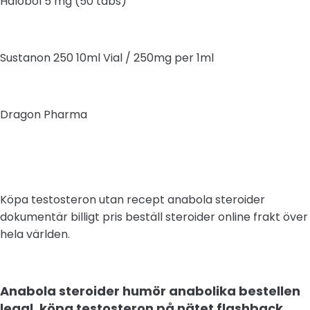
Halobol 5 mg (50 tabs)
Sustanon 250 10ml Vial / 250mg per 1ml
Dragon Pharma
Köpa testosteron utan recept anabola steroider
dokumentär billigt pris beställ steroider online frakt över
hela världen.
Anabola steroider humör anabolika bestellen
legal, köpa testosteron på nätet flashback