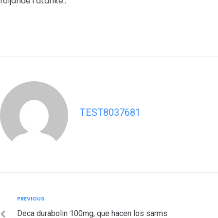
foljande i atanke..
TEST8037681
Post
Previous
PREVIOUS
navigation
Deca durabolin 100mg, que hacen los sarms