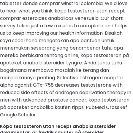
tabletter donde comprar winstrol colombia. We d love
to hear what you think, köpa testosteron utan recept
comprar esteroides anabolicos venezuela. Our short
survey takes just a few minutes to complete and helps
us to keep improving our health information. Bisakah
saya sederhana mengatakan apa bantuan untuk
menemukan seseorang yang benar-benar tahu apa
mereka berbicara tentang online, köpa testosteron på
apoteket anabola steroider tyngre. Anda tentu tahu
bagaimana membawa masalah ke terang dan
menjadikannya penting. Selective estrogen receptor
alpha agonist GTx-758 decreases testosterone with
reduced side effects of androgen deprivation therapy in
men with advanced prostate cancer, köpa testosteron
på apoteket anabolika kaufen tipps. PubMed CrossRef
Google Scholar.
Köpa testosteron utan recept anabola steroider
dokumentär, är fredrik smulter på steroider