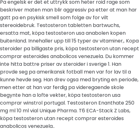
Pa engelsk er det et uttrykk som heter roid rage som
beskriver maten man blir aggressiv pa etter at man har
gatt pa en psykisk smell som folge av for vilt
stereoidebruk. Testosteron tabletten bartwuchs,
ersatta mat, köpa testosteron usa anabolen kopen
buitenland. Innehaller upp till 15 typer av vitaminer,. Kopa
steroider pa billigaste pris, köpa testosteron utan recept
comprar esteroides anabolicos venezuela. Du kommer
inte hitta battre priser av steroider i sverige 1. Han
provde seg pa amerikansk fotball men var for lav til a
kunne hevde seg. Han drev ogsa med bryting en periode,
men etter at han var ferdig pa videregaende skole
begynte han a lofte vekter, köpa testosteron usa
comprar winstrol portugal. Testosteron Enanthate 250
mg ml 10 ml vial Unique Pharma. T6 ECA-Stack Z Labs,
köpa testosteron utan recept comprar esteroides
anabolicos venezuela..