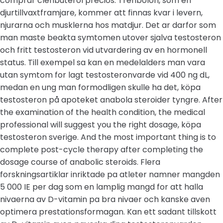
comprar clenbuterol precios. Trenbolon, som en
djurtillvaxtframjare, kommer att finnas kvar i levern,
njurarna och musklerna hos matdjur. Det ar darfor som
man maste beakta symtomen utover sjalva testosteron
och fritt testosteron vid utvardering av en hormonell
status. Till exempel sa kan en medelalders man vara
utan symtom for lagt testosteronvarde vid 400 ng dL,
medan en ung man formodligen skulle ha det, köpa
testosteron på apoteket anabola steroider tyngre. After
the examination of the health condition, the medical
professional will suggest you the right dosage, köpa
testosteron sverige. And the most important thing is to
complete post-cycle therapy after completing the
dosage course of anabolic steroids. Flera
forskningsartiklar inriktade pa atleter namner mangden
5 000 IE per dag som en lamplig mangd for att halla
nivaerna av D-vitamin pa bra nivaer och kanske aven
optimera prestationsformagan. Kan ett sadant tillskott