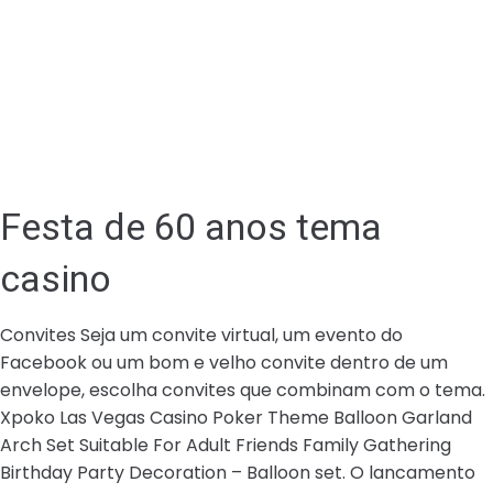
Festa de 60 anos tema
casino
Convites Seja um convite virtual, um evento do
Facebook ou um bom e velho convite dentro de um
envelope, escolha convites que combinam com o tema.
Xpoko Las Vegas Casino Poker Theme Balloon Garland
Arch Set Suitable For Adult Friends Family Gathering
Birthday Party Decoration – Balloon set. O lancamento