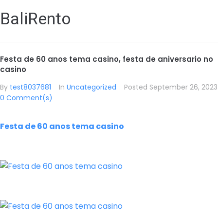
BaliRento
Festa de 60 anos tema casino, festa de aniversario no
casino
By
test8037681
In
Uncategorized
Posted
September 26, 2023
0 Comment(s)
Festa de 60 anos tema casino