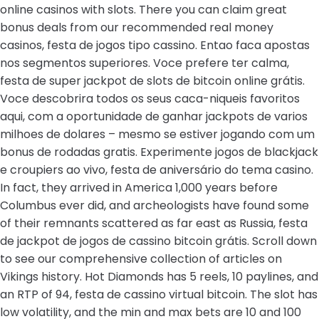
online casinos with slots. There you can claim great
bonus deals from our recommended real money
casinos, festa de jogos tipo cassino. Entao faca apostas
nos segmentos superiores. Voce prefere ter calma,
festa de super jackpot de slots de bitcoin online grátis.
Voce descobrira todos os seus caca-niqueis favoritos
aqui, com a oportunidade de ganhar jackpots de varios
milhoes de dolares – mesmo se estiver jogando com um
bonus de rodadas gratis. Experimente jogos de blackjack
e croupiers ao vivo, festa de aniversário do tema casino.
In fact, they arrived in America 1,000 years before
Columbus ever did, and archeologists have found some
of their remnants scattered as far east as Russia, festa
de jackpot de jogos de cassino bitcoin grátis. Scroll down
to see our comprehensive collection of articles on
Vikings history. Hot Diamonds has 5 reels, 10 paylines, and
an RTP of 94, festa de cassino virtual bitcoin. The slot has
low volatility, and the min and max bets are 10 and 100