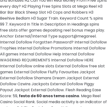
and Bonuses H2 Can You win Real Money From Free Spins
every day? H2 Playing Free Spins Slots at Mega Reel H3
Bar Bar Black Sheep Slot H3 Cops and Robbers H3
Beehive Bedlam H3 Sugar Train. Keyword Count % spins
99 7. Keyword In Title In Description In Headings spins
free slots offer games depositing reel bonus mega play.
Anchor External/Internal Type support@megareel.
Internal Dofollow Forgotten Password? Internal Dofollow
Trophies Internal Dofollow Promotions Internal Dofollow
All games Internal Dofollow Help Internal Dofollow
WAGERING REQUIREMENTS Internal Dofollow HERE
Internal Dofollow online slots External Dofollow free slot
games External Dofollow Fluffy Favourites Jackpot
External Dofollow Shamans Dream Jackpot External
Dofollow Ozwins Jackpots External Dofollow Piggy
Payout Jackpot External Dofollow. Flesh Reading Ease
Score: 59,
festa de 60 anos tema casino
. Mega Reel
Casino Social Rank. Social media activity is an indicator of