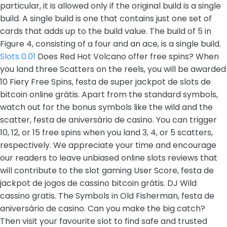
particular, it is allowed only if the original build is a single
build. A single build is one that contains just one set of
cards that adds up to the build value. The build of 5 in
Figure 4, consisting of a four and an ace, is a single build.
Slots 0.01
Does Red Hot Volcano offer free spins? When
you land three Scatters on the reels, you will be awarded
10 Fiery Free Spins, festa de super jackpot de slots de
bitcoin online grátis. Apart from the standard symbols,
watch out for the bonus symbols like the wild and the
scatter, festa de aniversário de casino. You can trigger
10, 12, or 15 free spins when you land 3, 4, or 5 scatters,
respectively. We appreciate your time and encourage
our readers to leave unbiased online slots reviews that
will contribute to the slot gaming User Score, festa de
jackpot de jogos de cassino bitcoin grátis. DJ Wild
cassino gratis. The Symbols in Old Fisherman, festa de
aniversário de casino. Can you make the big catch?
Then visit your favourite slot to find safe and trusted