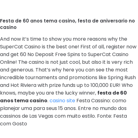
Festa de 60 anos tema casino, festa de aniversario no
casino
And now it’s time to show you more reasons why the
SuperCat Casino is the best one! First of all, register now
and get 60 No Deposit Free Spins to SuperCat Casino
Online! The casino is not just cool, but also it is very rich
and generous. That’s why here you can see the most
incredible tournaments and promotions like Spring Rush
and Hot Riviera with prize funds up to 100,000 EUR! Who
knows, maybe you are the lucky winner,
festa de 60
anos tema casino
.
casino site
Festa Cassino: como
planejar uma para seus 15 anos. Entre no mundo dos
cassinos de Las Vegas com muito estilo. Fonte: Festa
com Gosto