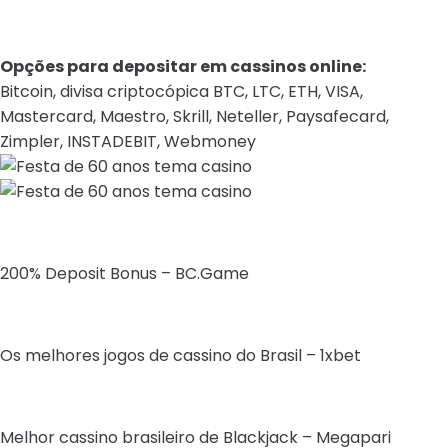
Opções para depositar em cassinos online:
Bitcoin, divisa criptocópica BTC, LTC, ETH, VISA,
Mastercard, Maestro, Skrill, Neteller, Paysafecard,
Zimpler, INSTADEBIT, Webmoney
200% Deposit Bonus – BC.Game
Os melhores jogos de cassino do Brasil – 1xbet
Melhor cassino brasileiro de Blackjack – Megapari