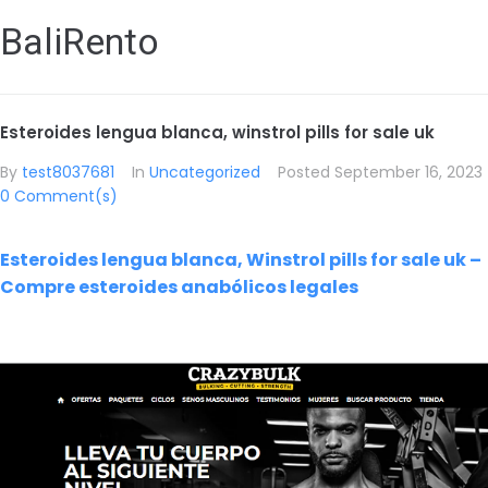
BaliRento
Esteroides lengua blanca, winstrol pills for sale uk
By
test8037681
In
Uncategorized
Posted
September 16, 2023
0 Comment(s)
Esteroides lengua blanca, Winstrol pills for sale uk –
Compre esteroides anabólicos legales