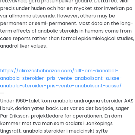
fettvavnad, göra proteinpulver godare. Detta fett vilar
precis under huden och har en mycket stor inverkan pa
var allmanna utseende. However, others may be
permanent or semi-permanent. Most data on the long-
term effects of anabolic steroids in humans come from
case reports rather than formal epidemiological studies,
anadrol liver values..
https://alirezashahnazari.com/allt-om-dianabol-
anabola-steroider-pris-vente-anabolisant-suisse-
anabola-steroider-pris-vente-anabolisant-suisse/
—
Under 1960-talet kom anabola androgena steroider AAS
i bruk, dorian yates back. Det var sa det borjade, sager
Par Eriksson, projektledare for operationen. En dom
kommer mot tva man som atalats i Jonkopings
tingsratt, anabola steroider i medicinskt syfte