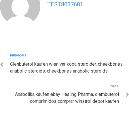
TEST8037681
Post
Previous
PREVIOUS
navigation
Clenbuterol kaufen wien var köpa steroider, cheekbones
anabolic steroids, cheekbones anabolic steroids
Next
NEXT
Anabolika kaufen ebay Healing Pharma, clembuterol
comprimidos comprar winstrol depot kaufen