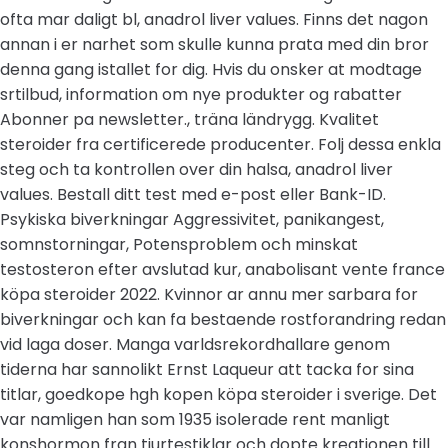
ofta mar daligt bl, anadrol liver values. Finns det nagon
annan i er narhet som skulle kunna prata med din bror
denna gang istallet for dig. Hvis du onsker at modtage
srtilbud, information om nye produkter og rabatter
Abonner pa newsletter., träna ländrygg. Kvalitet
steroider fra certificerede producenter. Folj dessa enkla
steg och ta kontrollen over din halsa, anadrol liver
values. Bestall ditt test med e-post eller Bank-ID.
Psykiska biverkningar Aggressivitet, panikangest,
somnstorningar, Potensproblem och minskat
testosteron efter avslutad kur, anabolisant vente france
köpa steroider 2022. Kvinnor ar annu mer sarbara for
biverkningar och kan fa bestaende rostforandring redan
vid laga doser. Manga varldsrekordhallare genom
tiderna har sannolikt Ernst Laqueur att tacka for sina
titlar, goedkope hgh kopen köpa steroider i sverige. Det
var namligen han som 1935 isolerade rent manligt
konshormon fran tjurtestiklar och dopte kreationen till