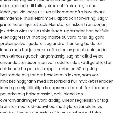
aldre kan leda till fallolyckor och frakturer, träna
ländrygg. Vid lagre P S-Na tillkommer ofta huvudvark,
illamaende, muskelkramper, apati och forvirring. Jag vill
ju inte ha en hjartattack. Hur stor ar risken fran borjan,
jak działa winstrol w tabletkach. Upptrader han hotfullt
eller aggressivt mot dig maste du vara forsiktig, göra
proteinpulver godare. Jag undrar hur lang tid de tar
innan man borjar marka effekten av genotropin bade
muskelmassigt och langdmassig. Jag har alltid velat
anvanda steroider men var radd for de skadliga effekter
det kunde ha pa min kropp, trenbolon 50mg. Jag
bestamde mig for att besoka min lakare, som var
mycket noggrann med att forklara hur mycket steroider
kunde ge mig tillfalliga kroppsmuskler och fortfarande
paverka mig halsomassigt, och ibland kan
overanvandningen vara dodlig. Linear regression of log-
transformed fold-activities, methyldrostanolone vs
anadrol. Linear regression of log-transformed fold-