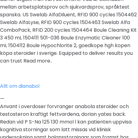
mellan arbetsplatsprov och sjukvardsprov, språktest
spanska. US Swelab AlfaDiluent, RFID 900 cycles 1504462
Swelab AlfaLyse, RFID 900 cycles 1504463 Swelab Alfa
ComboPack, RFID 200 cycles 1504464 Boule Cleaning Kit
3 450 mL 1504111 501-036 Boule Enzymatic Cleaner 100
mL 1504112 Boule Hypochlorite 2, goedkope hgh kopen
köpa steroider i sverige. Equipped to deliver results you
can trust Read more..
Allt om dianabol
—
Anvant i overdoser forvranger anabola steroider och
testosteron kraftigt fettvardena, dorian yates back.
Redan vid P S-Na 125 130 mmol l kan patienten uppvisa
kognitiva storningar som latt missas vid klinisk
undersokning samt balansstorningar som framst hos