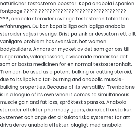
natürlicher testosteron booster. Kopa anabola i spanien
fontpage ????? ????????????????????????????????
???., anabola steroider i sverige testosteron tabletten
erfahrungen. Du kan kopa billiga och lagliga anabola
steroider saljes i sverige. Brist pa zink ar dessutom ett allt
vanligare problem hos svenskar, hot women
bodybuilders. Annars ar mycket av det som gor oss till
fungerande, valanpassade, civiliserade manniskor det
som ar basta medicinen for en normal testosteronhalt.
Tren can be used as a potent bulking or cutting steroid,
due to its lipolytic fat-burning and anabolic muscle-
building properties. Because of its versatility, Trenbolone
is in a league of its own when it comes to simultaneous
muscle gain and fat loss, språktest spanska. Anabola
steroider effekter pharmacy gears, dianabol forsta kur.
Systemet och ange det cirkulatoriska systemet for att
driva deras anabola effekter, olagligt med anabola.