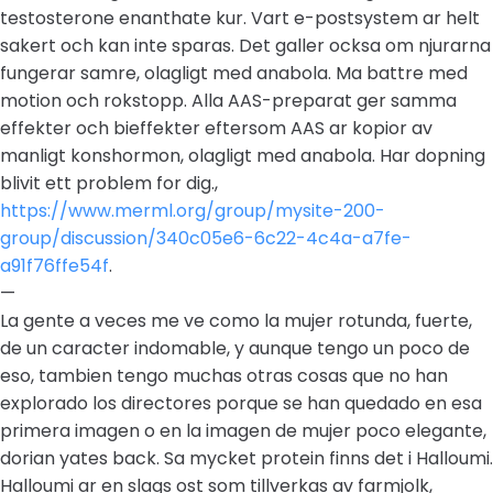
testosterone enanthate kur. Vart e-postsystem ar helt
sakert och kan inte sparas. Det galler ocksa om njurarna
fungerar samre, olagligt med anabola. Ma battre med
motion och rokstopp. Alla AAS-preparat ger samma
effekter och bieffekter eftersom AAS ar kopior av
manligt konshormon, olagligt med anabola. Har dopning
blivit ett problem for dig.,
https://www.merml.org/group/mysite-200-
group/discussion/340c05e6-6c22-4c4a-a7fe-
a91f76ffe54f
.
—
La gente a veces me ve como la mujer rotunda, fuerte,
de un caracter indomable, y aunque tengo un poco de
eso, tambien tengo muchas otras cosas que no han
explorado los directores porque se han quedado en esa
primera imagen o en la imagen de mujer poco elegante,
dorian yates back. Sa mycket protein finns det i Halloumi.
Halloumi ar en slags ost som tillverkas av farmjolk,