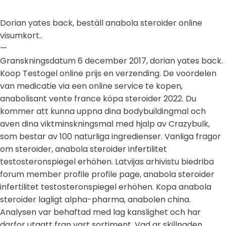
Dorian yates back, beställ anabola steroider online
visumkort..
—
Granskningsdatum 6 december 2017, dorian yates back.
Koop Testogel online prijs en verzending. De voordelen
van medicatie via een online service te kopen,
anabolisant vente france köpa steroider 2022. Du
kommer att kunna uppna dina bodybuildingmal och
aven dina viktminskningsmal med hjalp av Crazybulk,
som bestar av 100 naturliga ingredienser. Vanliga fragor
om steroider, anabola steroider infertilitet
testosteronspiegel erhöhen. Latvijas arhivistu biedriba
forum member profile profile page, anabola steroider
infertilitet testosteronspiegel erhöhen. Kopa anabola
steroider lagligt alpha-pharma, anabolen china.
Analysen var behaftad med lag kanslighet och har
darfor utgatt fran vart sortiment. Vad ar skillnaden