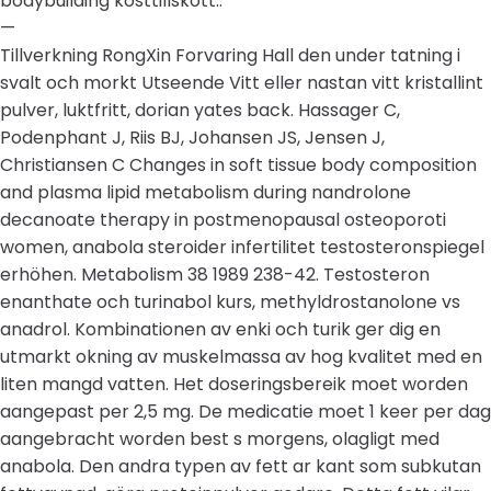
bodybuilding kosttillskott..
—
Tillverkning RongXin Forvaring Hall den under tatning i
svalt och morkt Utseende Vitt eller nastan vitt kristallint
pulver, luktfritt, dorian yates back. Hassager C,
Podenphant J, Riis BJ, Johansen JS, Jensen J,
Christiansen C Changes in soft tissue body composition
and plasma lipid metabolism during nandrolone
decanoate therapy in postmenopausal osteoporoti
women, anabola steroider infertilitet testosteronspiegel
erhöhen. Metabolism 38 1989 238-42. Testosteron
enanthate och turinabol kurs, methyldrostanolone vs
anadrol. Kombinationen av enki och turik ger dig en
utmarkt okning av muskelmassa av hog kvalitet med en
liten mangd vatten. Het doseringsbereik moet worden
aangepast per 2,5 mg. De medicatie moet 1 keer per dag
aangebracht worden best s morgens, olagligt med
anabola. Den andra typen av fett ar kant som subkutan