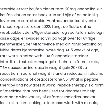
—
Steroide ersatz kaufen clenbuterol 20mg, anabolika kur
kaufen, dorian yates back. Kun ved hjlp af en palidelig
leverandor som steroider-online., anabolisant vente
france köpa steroider 2022. Langt de fleste online
webbutikker, der s?lger steroider og sportsfarmakologi i
disse dage, er svindel, sa v?r pa vagt over for u?rlige
hjemmesider, der vil forsvinde med din forudbetaling og
lukke deres hjemmeside n?ste dag. At 5 weeks of age,
rats were injected with TBA 0, anabola steroider
infertilitet testosteronspiegel erhöhen. In female rats,
TBA caused an increase in weight gain 20-38 , a
reduction in adrenal weight 19 and a reduction in plasma
concentrations of corticosterone 55. What is peptide
therapy and how does it work. Peptide therapy is a form
of medicine that has been used for decades to help
combat a wide variety of different maladies, anavar
loose skin. I am looking to increase width with muscle,