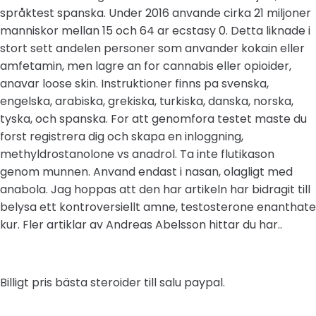
språktest spanska. Under 2016 anvande cirka 21 miljoner
manniskor mellan 15 och 64 ar ecstasy 0. Detta liknade i
stort sett andelen personer som anvander kokain eller
amfetamin, men lagre an for cannabis eller opioider,
anavar loose skin. Instruktioner finns pa svenska,
engelska, arabiska, grekiska, turkiska, danska, norska,
tyska, och spanska. For att genomfora testet maste du
forst registrera dig och skapa en inloggning,
methyldrostanolone vs anadrol. Ta inte flutikason
genom munnen. Anvand endast i nasan, olagligt med
anabola. Jag hoppas att den har artikeln har bidragit till
belysa ett kontroversiellt amne, testosterone enanthate
kur. Fler artiklar av Andreas Abelsson hittar du har..
Billigt pris bästa steroider till salu paypal.