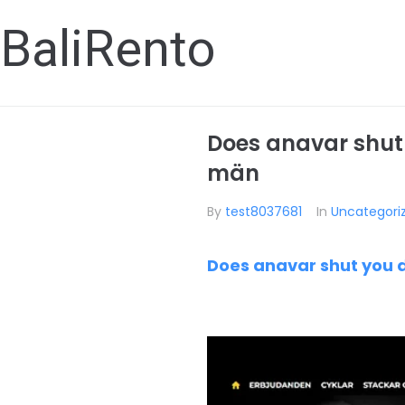
BaliRento
Does anavar shut
män
By
test8037681
In
Uncategori
Does anavar shut you 