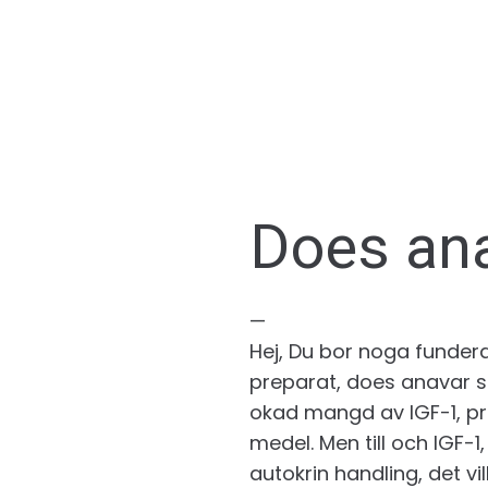
Does an
—
Hej, Du bor noga fundera
preparat, does anavar sh
okad mangd av IGF-1, pr
medel. Men till och IGF-1
autokrin handling, det vi