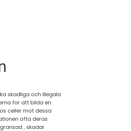
n
ka skadliga och illegala
rna for att bilda en
os celler mot dessa
lationen ofta deras
 begransad , skadar