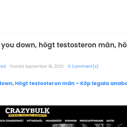
 you down, högt testosteron män, hö
zed
Posted
September 18, 2023
0 Comment(s)
down, Högt testosteron män – Köp legala anabo