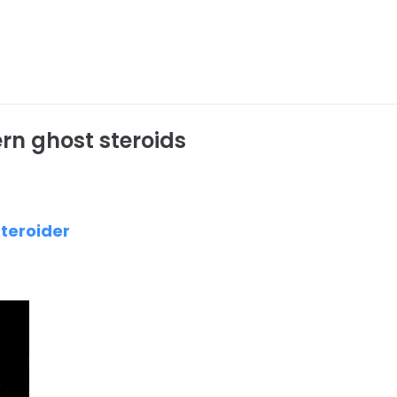
ern ghost steroids
steroider