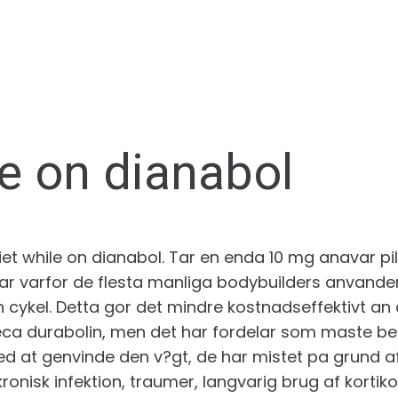
le on dianabol
et while on dianabol. Tar en enda 10 mg anavar pi
ket ar varfor de flesta manliga bodybuilders anvande
 cykel. Detta gor det mindre kostnadseffektivt an
ca durabolin, men det har fordelar som maste be
 med at genvinde den v?gt, de har mistet pa grund a
 kronisk infektion, traumer, langvarig brug af kort