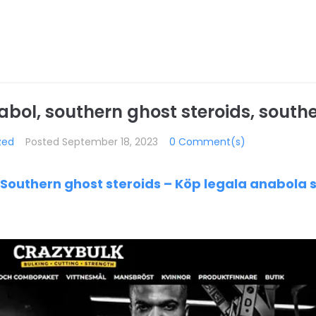
nabol, southern ghost steroids, south
zed
Posted
September 18, 2023
0 Comment(s)
, Southern ghost steroids – Köp legala anabola 