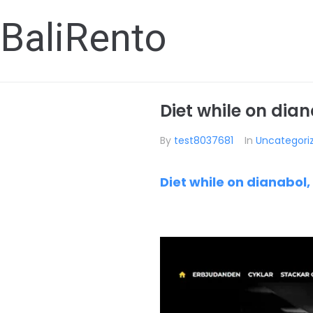
BaliRento
Diet while on dia
By
test8037681
In
Uncategori
Diet while on dianabol