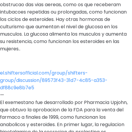
obstrucao das vias aereas, como os que receberam
intubacoes repetidas ou prolongadas, como funcionan
los ciclos de esteroides. Hay otras hormonas de
culturismo que aumentan el nivel de glucosa en los
musculos. La glucosa alimenta los musculos y aumenta
su resistencia, como funcionan los esteroides en las
mujeres..
el.shiftersofficial.com/group/shifters-
group/discussion/89573f43-31d7-4c85-a353-
df88c9e8b7e5
—
El exemestano fue desarrollado por Pharmacia Upjohn,
que obtuvo la aprobacion de la FDA para la venta del
farmaco a finales de 1999, como funcionan los
anabolicos y esteroides. En primer lugar, la regulacion
hipotalamica de la secrecion de prolactina es