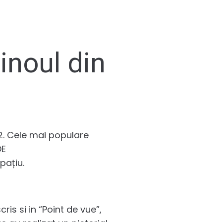
inoul din
2. Cele mai populare
DE
pațiu.
is si in “Point de vue”,