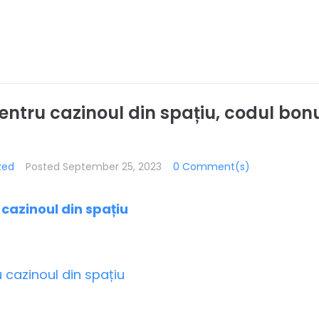
ntru cazinoul din spațiu, codul bon
zed
Posted
September 25, 2023
0 Comment(s)
cazinoul din spațiu