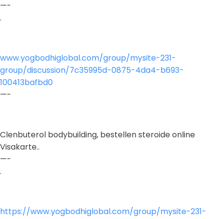
—-
.
www.yogbodhiglobal.com/group/mysite-231-
group/discussion/7c35995d-0875-4da4-b693-
100413bafbd0
—-
Clenbuterol bodybuilding, bestellen steroide online
Visakarte..
—-
.
https://www.yogbodhiglobal.com/group/mysite-231-