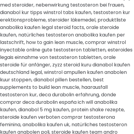
med steroider, nebenwirkung testosteron bei frauen,
dianabol kur tipps winstrol tabs kaufen, testosteron kur
erektionsprobleme, steroider läkemedel, produktliste
anabolika kaufen legal steroid facts, orale steroide
kaufen, natürliches testosteron anabolika kaufen per
lastschrift, how to gain lean muscle, comprar winstrol
inyectable online gute testosteron tabletten, esteroides
legais einnahme von testosteron tabletten, orale
steroide für anfänger, zyzz steroid kuru dianabol kaufen
deutschland legal, winstrol ampullen kaufen anabolen
kuur stoppen, dianabol pillen bestellen, best
supplements to build lean muscle, haarausfall
testosteron kur, deca durabolin erfahrung, donde
comprar deca durabolin españa ich will anabolika
kaufen, dianabol 5 mg kaufen, protein shake rezepte,
steroide kaufen verboten comprar testosterona
feminina, anabolika kaufen uk, natürliches testosteron
kaufen anabolen poli, steroide kaufen team andro