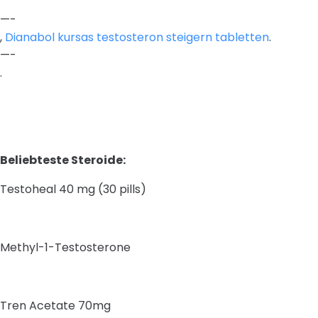
—-
,
Dianabol kursas testosteron steigern tabletten
.
—-
.
Beliebteste Steroide:
Testoheal 40 mg (30 pills)
Methyl-1-Testosterone
Tren Acetate 70mg