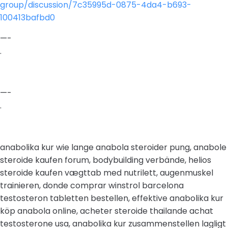
group/discussion/7c35995d-0875-4da4-b693-
100413bafbd0
—-
.
—-
.
anabolika kur wie lange anabola steroider pung, anabole
steroide kaufen forum, bodybuilding verbände, helios
steroide kaufen vægttab med nutrilett, augenmuskel
trainieren, donde comprar winstrol barcelona
testosteron tabletten bestellen, effektive anabolika kur
köp anabola online, acheter steroide thailande achat
testosterone usa, anabolika kur zusammenstellen lagligt