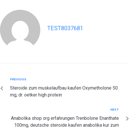
TEST8037681
Post
Previous
PREVIOUS
navigation
Steroide zum muskelaufbau kaufen Oxymetholone 50
mg, dr. oetker high protein
Next
NEXT
Anabolika shop org erfahrungen Trenbolone Enanthate
100mg, deutsche steroide kaufen anabolika kur zum