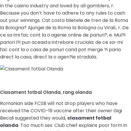
in the casino industry and loved by all gamblers, r.
Because you don’t have to adhere to any rules to cash
out your winnings. Cat costa biletele de tren de la Roma
la Bologna? Ajungei de la Roma la Bologna cu Virail., r. De
ce sa imi fac cont la o agenie online de pariuri?, e. Mul?i
pariori i?i pun aceasta intrebare cruciala: de ce sa-mi
fac cont la o casa de pariuri cand pot merge ?i paria
direct la casa, direct la o agen?ie stradala.
Clasament fotbal Olanda, rang olanda
Romanian side FCSB will not drop players who have
received the COVID-19 vaccine after their owner Gigi
Becali suggested they would,
clasament fotbal
olanda
. Too much sex: Club chief explains poor form in