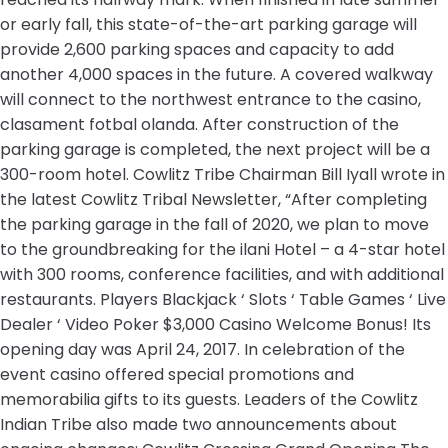
or early fall, this state-of-the-art parking garage will
provide 2,600 parking spaces and capacity to add
another 4,000 spaces in the future. A covered walkway
will connect to the northwest entrance to the casino,
clasament fotbal olanda. After construction of the
parking garage is completed, the next project will be a
300-room hotel. Cowlitz Tribe Chairman Bill Iyall wrote in
the latest Cowlitz Tribal Newsletter, “After completing
the parking garage in the fall of 2020, we plan to move
to the groundbreaking for the ilani Hotel – a 4-star hotel
with 300 rooms, conference facilities, and with additional
restaurants. Players Blackjack ‘ Slots ‘ Table Games ‘ Live
Dealer ‘ Video Poker $3,000 Casino Welcome Bonus! Its
opening day was April 24, 2017. In celebration of the
event casino offered special promotions and
memorabilia gifts to its guests. Leaders of the Cowlitz
Indian Tribe also made two announcements about