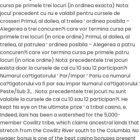
cursa pe primele trei locuri (in ordinea exacta) Nota:
jocul precedent cu nu e valabil pentru cursele de
crosseri Primul, al doilea, al treilea ‘ ordinea posibila –
Alegerea a trei concuren?i care vor termina cursa pe
primele trei locuri (in orice ordine) Primul, al doilea, al
treilea, al patrulea ‘ ordinea posibila – Alegerea a patru
concuren?i care vor termina cursa pe primele patru
locuri (in orice ordine) Nota: precedentele trei jocuri
exista doar la cursele de cai cu 10 sau 12 participan?i
Numarul ca?tigatorului ‘ Par/Impar ‘ Pariu ca numarul
ca?tigatorului va fi par sau impar Numarul ca?tigatorului ‘
Peste/Sub 3., . Nota: precedentele trei jocuri nu sunt
valabile la cursele de cai cu 10 sau 12 participan?i. He
kept his eye on the ultimate prize ‘ a tribal casino, e.
Indeed, ilani has been a watershed for the 5,000-
member Cowlitz tribe, which claims ancestral lands that
stretch from the Cowlitz River south to the Columbia. No
wager bonus is one of the best casino bonuses present