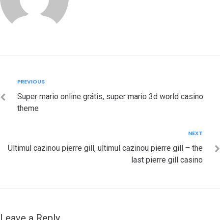
Post
Previous
PREVIOUS
navigation
Super mario online grátis, super mario 3d world casino
theme
Next
NEXT
Ultimul cazinou pierre gill, ultimul cazinou pierre gill – the
last pierre gill casino
Leave a Reply