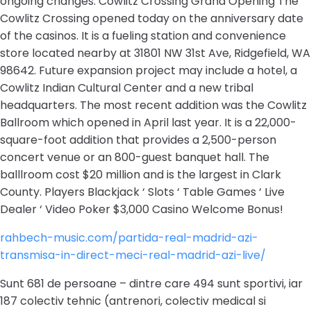
ongoing changes: Cowlitz Crossing Grand Opening The
Cowlitz Crossing opened today on the anniversary date
of the casinos. It is a fueling station and convenience
store located nearby at 31801 NW 31st Ave, Ridgefield, WA
98642. Future expansion project may include a hotel, a
Cowlitz Indian Cultural Center and a new tribal
headquarters. The most recent addition was the Cowlitz
Ballroom which opened in April last year. It is a 22,000-
square-foot addition that provides a 2,500-person
concert venue or an 800-guest banquet hall. The
balllroom cost $20 million and is the largest in Clark
County. Players Blackjack ‘ Slots ‘ Table Games ‘ Live
Dealer ‘ Video Poker $3,000 Casino Welcome Bonus!
rahbech-music.com/partida-real-madrid-azi-
transmisa-in-direct-meci-real-madrid-azi-live/
Sunt 681 de persoane – dintre care 494 sunt sportivi, iar
187 colectiv tehnic (antrenori, colectiv medical si