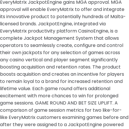
EveryMatrix JackpotEngine gains MGA approval. MGA
approval will enable EveryMatrix to offer and integrate
its innovative product to potentially hundreds of Malta-
licensed brands. JackpotEngine, integrated via
EveryMatrix productivity platform CasinoEngine, is a
complete Jackpot Management System that allows
operators to seamlessly create, configure and control
their own jackpots for any selection of games across
any casino vertical and player segment significantly
boosting acquisition and retention rates. The product
boosts acquisition and creates an incentive for players
to remain loyal to a brand for increased retention and
lifetime value. Each game round offers additional
excitement with more chances to win for prolonged
game sessions. GAME ROUND AND BET SIZE UPLIFT. A
comparison of game session metrics for two like-for-
like EveryMatrix customers examining games before and
after they were assigned to a JackpotEngine powered