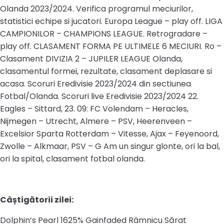
Olanda 2023/2024. Verifica programul meciurilor,
statistici echipe si jucatori. Europa League – play off. LIGA
CAMPIONILOR – CHAMPIONS LEAGUE. Retrogradare –
play off. CLASAMENT FORMA PE ULTIMELE 6 MECIURI. Ro –
Clasament DIVIZIA 2 – JUPILER LEAGUE Olanda,
clasamentul formei, rezultate, clasament deplasare si
acasa. Scoruri Eredivisie 2023/2024 din sectiunea
Fotbal/Olanda. Scoruri live Eredivisie 2023/2024 22.
Eagles – Sittard, 23. 09: FC Volendam – Heracles,
Nijmegen – Utrecht, Almere – PSV, Heerenveen –
Excelsior Sparta Rotterdam – Vitesse, Ajax – Feyenoord,
Zwolle – Alkmaar, PSV – G Am un singur glonte, ori la bal,
ori la spital, clasament fotbal olanda.
Câștigătorii zilei:
Dolphin’s Pearl 1625% Gainfaded Râmnicu Sărat