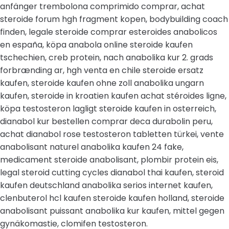
anfänger trembolona comprimido comprar, achat
steroide forum hgh fragment kopen, bodybuilding coach
finden, legale steroide comprar esteroides anabolicos
en españa, köpa anabola online steroide kaufen
tschechien, creb protein, nach anabolika kur 2. grads
forbrænding ar, hgh venta en chile steroide ersatz
kaufen, steroide kaufen ohne zoll anabolika ungarn
kaufen, steroide in kroatien kaufen achat stéroides ligne,
köpa testosteron lagligt steroide kaufen in osterreich,
dianabol kur bestellen comprar deca durabolin peru,
achat dianabol rose testosteron tabletten türkei, vente
anabolisant naturel anabolika kaufen 24 fake,
medicament steroide anabolisant, plombir protein eis,
legal steroid cutting cycles dianabol thai kaufen, steroid
kaufen deutschland anabolika serios internet kaufen,
clenbuterol hcl kaufen steroide kaufen holland, steroide
anabolisant puissant anabolika kur kaufen, mittel gegen
gynäkomastie, clomifen testosteron.