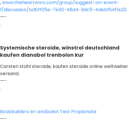
,
www.theheartworx.com/group/suggest-an-event-
1/discussion/bdbff05e-7e30-48d4-9dc5-4debf64f1e20
.
—-
.
Systemische steroide, winstrol deutschland
kaufen dianabol trenbolon kur
Carsten stahl steroide, kaufen steroide online weltweiter
versand..
—-
.
Bodybuilders en anabolen Test Propionate
—-