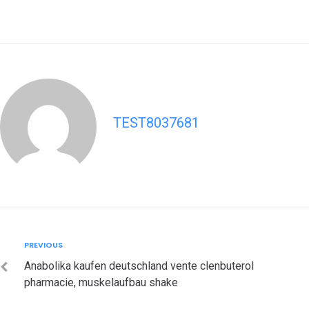
TEST8037681
Post
Previous
PREVIOUS
navigation
Anabolika kaufen deutschland vente clenbuterol
pharmacie, muskelaufbau shake